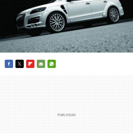
FACEBOOK
TWITTER
FLIPBOARD
E-
WHATSAPP
MAIL