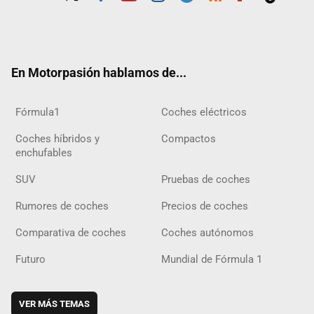
Twit
Fac
Yout
Inst
Tele
RSS
Flip
Tikt
ter
ebo
ube
agra
gra
boar
ok
ok
m
m
d
En Motorpasión hablamos de...
Fórmula1
Coches eléctricos
Coches híbridos y
Compactos
enchufables
SUV
Pruebas de coches
Rumores de coches
Precios de coches
Comparativa de coches
Coches autónomos
Futuro
Mundial de Fórmula 1
VER MÁS TEMAS