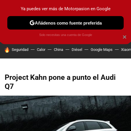
Ya puedes ver más de Motorpasion en Google
PRUEBAS
COCHES ELÉCTRICOS
OBSERVATORIO
F1
Añádenos como fuente preferida
Solo necesitas una cuenta de Google
×
HOY SE HABLA DE
Seguridad
Calor
China
Diésel
Google Maps
Xiaom
Project Kahn pone a punto el Audi
Q7