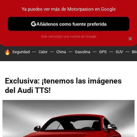
Ya puedes ver más de Motorpasion en Google
PRUEBAS
COCHES ELÉCTRICOS
OBSERVATORIO
F1
Añádenos como fuente preferida
Solo necesitas una cuenta de Google
×
HOY SE HABLA DE
Seguridad
Calor
China
Gasolina
GPS
SUV
B
Exclusiva: ¡tenemos las imágenes
del Audi TTS!