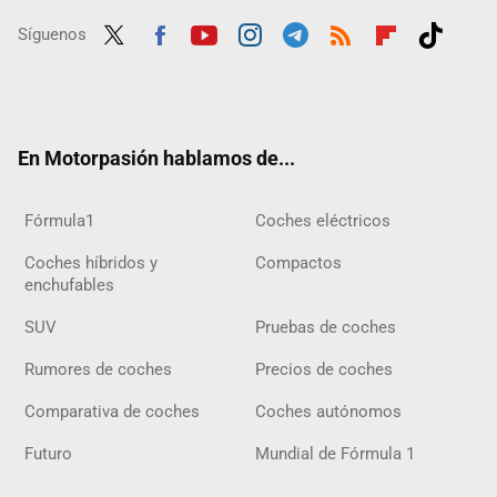
Síguenos
Twit
Fac
Yout
Inst
Tele
RSS
Flip
Tikt
ter
ebo
ube
agra
gra
boar
ok
ok
m
m
d
En Motorpasión hablamos de...
Fórmula1
Coches eléctricos
Coches híbridos y
Compactos
enchufables
SUV
Pruebas de coches
Rumores de coches
Precios de coches
Comparativa de coches
Coches autónomos
Futuro
Mundial de Fórmula 1