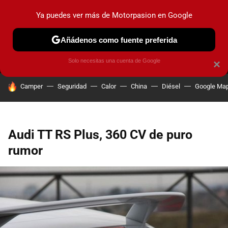
Ya puedes ver más de Motorpasion en Google
MENÚ
NUEVO
Añádenos como fuente preferida
PRUEBAS
COCHES ELÉCTRICOS
OBSERVATORIO
F1
Solo necesitas una cuenta de Google
×
HOY SE HABLA DE
Camper
Seguridad
Calor
China
Diésel
Google Ma
Audi TT RS Plus, 360 CV de puro
rumor