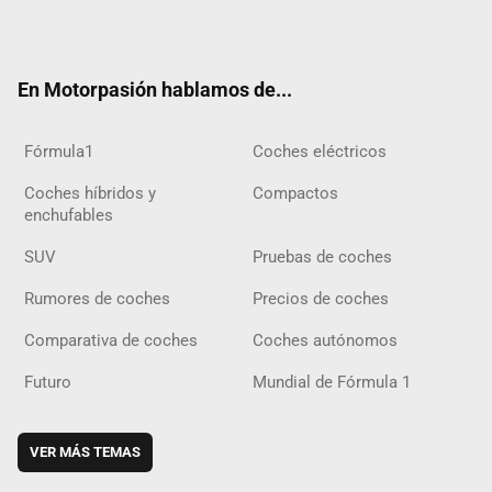
ter
ebo
ube
agra
gra
boar
ok
ok
m
m
d
En Motorpasión hablamos de...
Fórmula1
Coches eléctricos
Coches híbridos y
Compactos
enchufables
SUV
Pruebas de coches
Rumores de coches
Precios de coches
Comparativa de coches
Coches autónomos
Futuro
Mundial de Fórmula 1
VER MÁS TEMAS