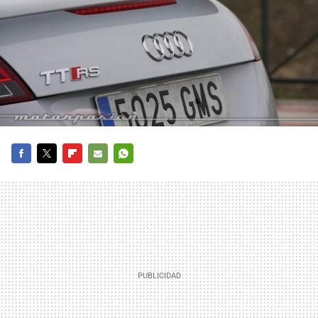
FACEBOOK
TWITTER
FLIPBOARD
E-
WHATSAPP
MAIL