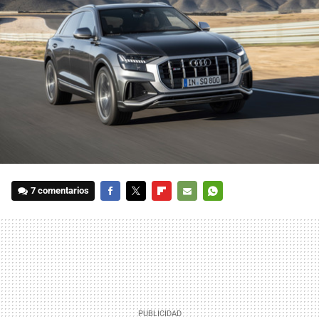
7 comentarios
FACEBOOK
TWITTER
FLIPBOARD
E-
WHATSAPP
MAIL