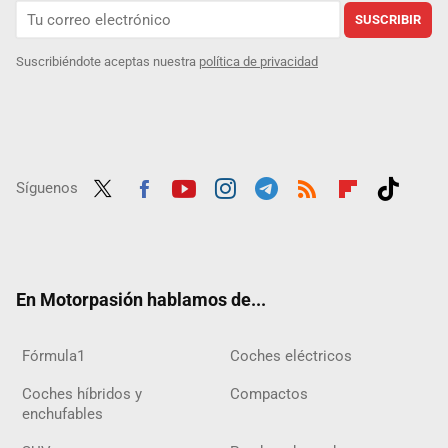
SUSCRIBIR
Suscribiéndote aceptas nuestra
política de privacidad
Síguenos
Twit
Fac
Yout
Inst
Tele
RSS
Flip
Tikt
ter
ebo
ube
agra
gra
boar
ok
ok
m
m
d
En Motorpasión hablamos de...
Fórmula1
Coches eléctricos
Coches híbridos y
Compactos
enchufables