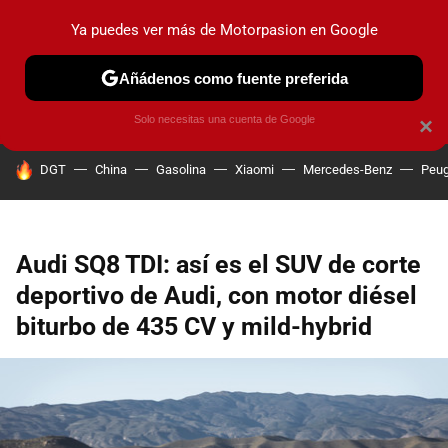
Ya puedes ver más de Motorpasion en Google
PRUEBAS
COCHES ELÉCTRICOS
OBSERVATORIO
F1
Añádenos como fuente preferida
Solo necesitas una cuenta de Google
×
HOY SE HABLA DE
DGT
China
Gasolina
Xiaomi
Mercedes-Benz
Peug
Audi SQ8 TDI: así es el SUV de corte
deportivo de Audi, con motor diésel
biturbo de 435 CV y mild-hybrid