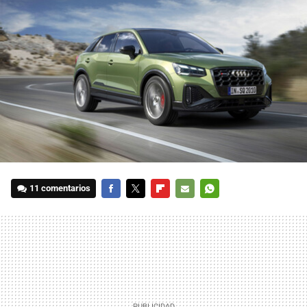
11 comentarios
FACEBOOK
TWITTER
FLIPBOARD
E-
WHATSAPP
MAIL