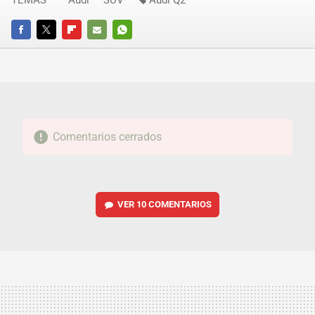
TEMAS
Audi
SUV
Audi Q2
FACEBOOK
TWITTER
FLIPBOARD
E-
WHATSAPP
MAIL
Comentarios cerrados
VER
10 COMENTARIOS