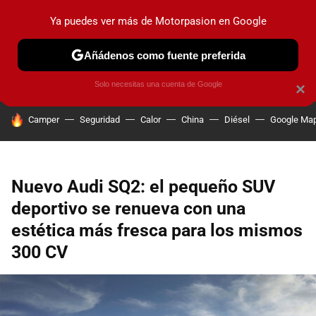
Ya puedes ver más de Motorpasion en Google
PRUEBAS
COCHES ELÉCTRICOS
OBSERVATORIO
F1
Añádenos como fuente preferida
Solo necesitas una cuenta de Google
×
HOY SE HABLA DE
Camper
Seguridad
Calor
China
Diésel
Google Ma
Nuevo Audi SQ2: el pequeño SUV
deportivo se renueva con una
estética más fresca para los mismos
300 CV