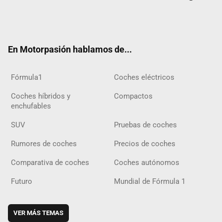
Twit
Fac
Yout
Inst
Tele
RSS
Flip
Tikt
ter
ebo
ube
agra
gra
boar
ok
ok
m
m
d
En Motorpasión hablamos de...
Fórmula1
Coches eléctricos
Coches híbridos y
Compactos
enchufables
SUV
Pruebas de coches
Rumores de coches
Precios de coches
Comparativa de coches
Coches autónomos
Futuro
Mundial de Fórmula 1
VER MÁS TEMAS