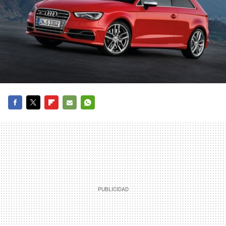
FACEBOOK
TWITTER
FLIPBOARD
E-
WHATSAPP
MAIL