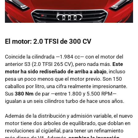
El motor: 2.0
TFSI
de 300 CV
Coincide la cilindrada —1.984 cc— con el motor del
anterior S3 (2.0
TFSI
265 CV), pero nada más.
Este
motor ha sido rediseñado de arriba a abajo
, incluso
pesa un poco menos que el motor previo. Son 150
caballos por litro, una cifra realmente impresionante.
Sus
380 Nm
de par —entre 1.800 y 5.500
RPM
—
igualan a un seis cilindros turbo de hace unos años.
Además de la distribución y admisión variable, el nuevo
motor tiene dos árboles de equilibrado, que doblan en
revoluciones al cigüeñal, para tener un refinamiento
más digno de V6. Además,
combina la inyección