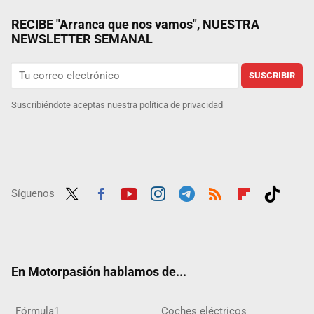
RECIBE "Arranca que nos vamos", NUESTRA
NEWSLETTER SEMANAL
SUSCRIBIR
Suscribiéndote aceptas nuestra
política de privacidad
Síguenos
Twit
Fac
Yout
Inst
Tele
RSS
Flip
Tikt
ter
ebo
ube
agra
gra
boar
ok
ok
m
m
d
En Motorpasión hablamos de...
Fórmula1
Coches eléctricos