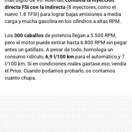
directa
FSI
con la indirecta
(8 inyectores, como el
nuevo 1.8
TFSI
) para lograr bajas emisiones a media
carga y mucha gasolina en los cilindros a altas
RPM
.
Los
300 caballos
de potencia llegan a 5.500
RPM
,
pero el motor puede estirar hasta 6.800
RPM
sin pegar
antes un gatillazo. A pesar de todo, homologa un
consumo ridículo,
6,9 l/100 km
para el automático y 7
l/100 km. Si en condiciones reales gastase eso, vendía
el Prius. Cuando podamos probarlo, os contamos
cuánto chupa.