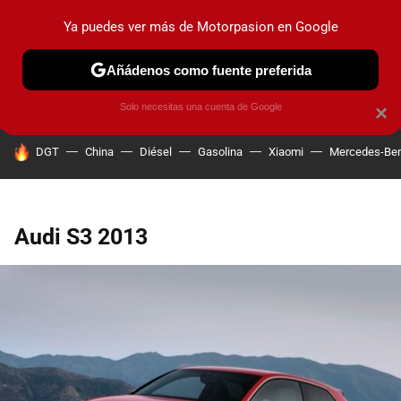
Ya puedes ver más de Motorpasion en Google
PRUEBAS
COCHES ELÉCTRICOS
OBSERVATORIO
F1
Añádenos como fuente preferida
Solo necesitas una cuenta de Google
×
HOY SE HABLA DE
DGT
China
Diésel
Gasolina
Xiaomi
Mercedes-Be
Audi S3 2013