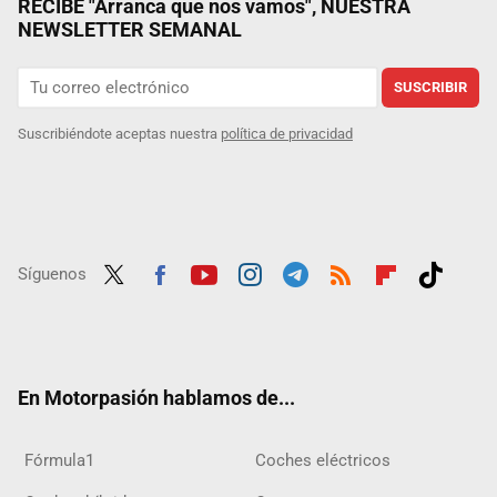
RECIBE "Arranca que nos vamos", NUESTRA
NEWSLETTER SEMANAL
SUSCRIBIR
Suscribiéndote aceptas nuestra
política de privacidad
Síguenos
Twit
Fac
Yout
Inst
Tele
RSS
Flip
Tikt
ter
ebo
ube
agra
gra
boar
ok
ok
m
m
d
En Motorpasión hablamos de...
Fórmula1
Coches eléctricos