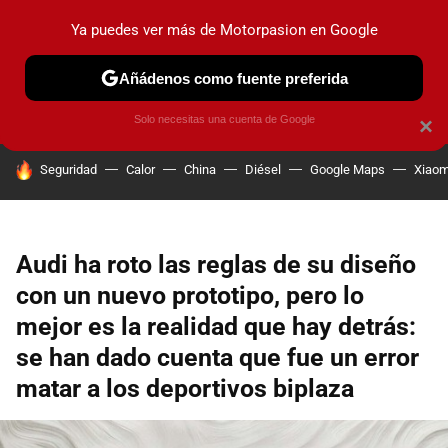
Ya puedes ver más de Motorpasion en Google
PRUEBAS
COCHES ELÉCTRICOS
OBSERVATORIO
F1
Añádenos como fuente preferida
Solo necesitas una cuenta de Google
×
HOY SE HABLA DE
Seguridad
Calor
China
Diésel
Google Maps
Xiaom
Audi ha roto las reglas de su diseño
con un nuevo prototipo, pero lo
mejor es la realidad que hay detrás:
se han dado cuenta que fue un error
matar a los deportivos biplaza