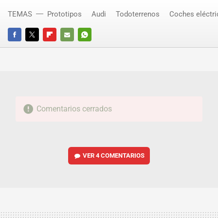
TEMAS
Prototipos
Audi
Todoterrenos
Coches eléctr
FACEBOOK
TWITTER
FLIPBOARD
E-
WHATSAPP
MAIL
Comentarios cerrados
VER
4 COMENTARIOS