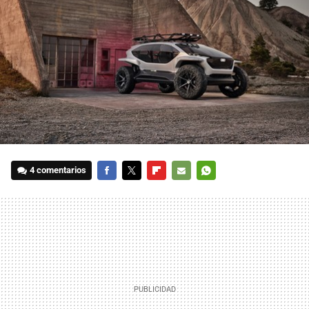
4 comentarios
FACEBOOK
TWITTER
FLIPBOARD
E-
WHATSAPP
MAIL