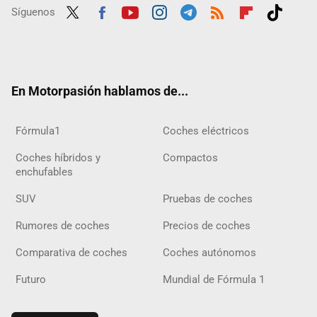
Síguenos
Twit
Fac
Yout
Inst
Tele
RSS
Flip
Tikt
ter
ebo
ube
agra
gra
boar
ok
ok
m
m
d
En Motorpasión hablamos de...
Fórmula1
Coches eléctricos
Coches híbridos y
Compactos
enchufables
SUV
Pruebas de coches
Rumores de coches
Precios de coches
Comparativa de coches
Coches autónomos
Futuro
Mundial de Fórmula 1