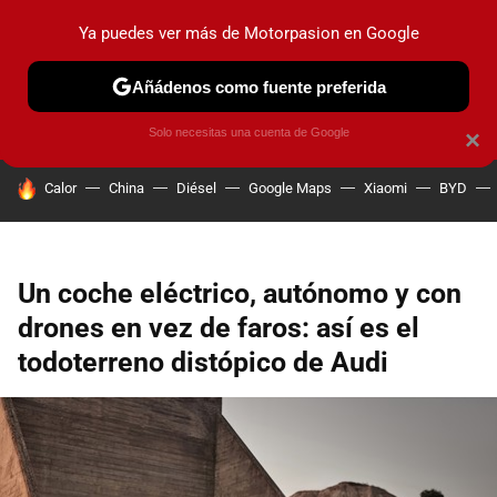
Ya puedes ver más de Motorpasion en Google
PRUEBAS
COCHES ELÉCTRICOS
OBSERVATORIO
F1
Añádenos como fuente preferida
Solo necesitas una cuenta de Google
×
HOY SE HABLA DE
Calor
China
Diésel
Google Maps
Xiaomi
BYD
Un coche eléctrico, autónomo y con
drones en vez de faros: así es el
todoterreno distópico de Audi