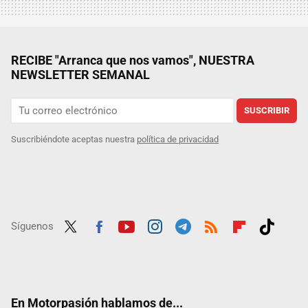
RECIBE "Arranca que nos vamos", NUESTRA
NEWSLETTER SEMANAL
SUSCRIBIR
Suscribiéndote aceptas nuestra
política de privacidad
Síguenos
Twit
Fac
Yout
Inst
Tele
RSS
Flip
Tikt
ter
ebo
ube
agra
gra
boar
ok
ok
m
m
d
En Motorpasión hablamos de...