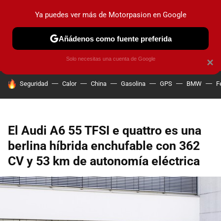
Ya puedes ver más de Motorpasion en Google
PRUEBAS
COCHES ELÉCTRICOS
OBSERVATORIO
F1
Añádenos como fuente preferida
Solo necesitas una cuenta de Google
×
HOY SE HABLA DE
Seguridad
Calor
China
Gasolina
GPS
BMW
F
El Audi A6 55 TFSI e quattro es una
berlina híbrida enchufable con 362
CV y 53 km de autonomía eléctrica