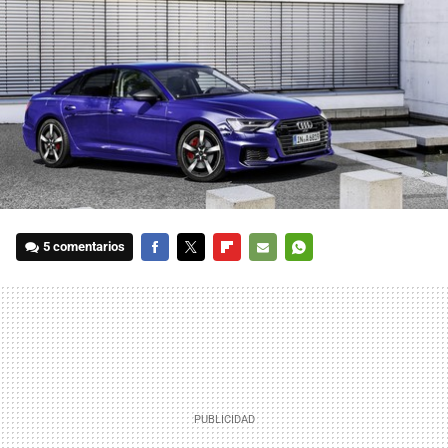
5 comentarios
FACEBOOK
TWITTER
FLIPBOARD
E-
WHATSAPP
MAIL