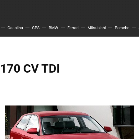
Gasolina
GPS
BMW
Ferrari
Mitsubishi
Porsche
 170 CV TDI