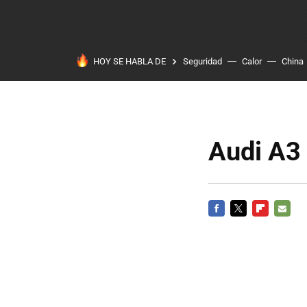
HOY SE HABLA DE
Seguridad
Calor
China
Audi A3
FACEBOOK
TWITTER
FLIPBOARD
E-
MAIL