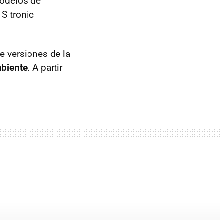
modelos de
 S tronic
e versiones de la
mbiente
. A partir