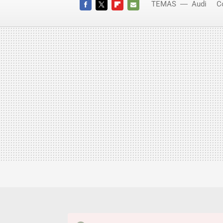
TEMAS
Audi
C
FACEBOOK
TWITTER
FLIPBOARD
E-
MAIL