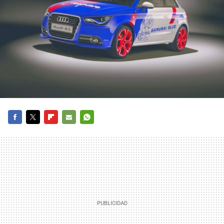
FACEBOOK
TWITTER
FLIPBOARD
E-
WHATSAPP
MAIL