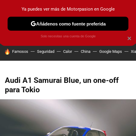
Ya puedes ver más de Motorpasion en Google
PRUEBAS
COCHES ELÉCTRICOS
OBSERVATORIO
F1
Añádenos como fuente preferida
Solo necesitas una cuenta de Google
×
HOY SE HABLA DE
Famosos
Seguridad
Calor
China
Google Maps
Xi
Audi A1 Samurai Blue, un one-off
para Tokio