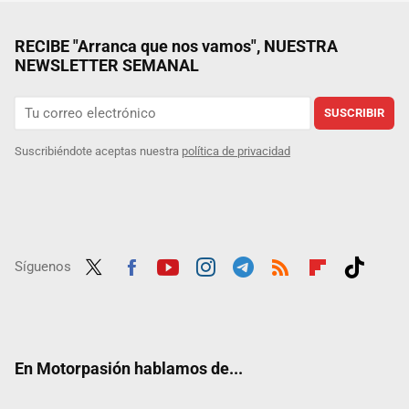
RECIBE "Arranca que nos vamos", NUESTRA
NEWSLETTER SEMANAL
SUSCRIBIR
Suscribiéndote aceptas nuestra
política de privacidad
Síguenos
Twit
Fac
Yout
Inst
Tele
RSS
Flip
Tikt
ter
ebo
ube
agra
gra
boar
ok
ok
m
m
d
En Motorpasión hablamos de...