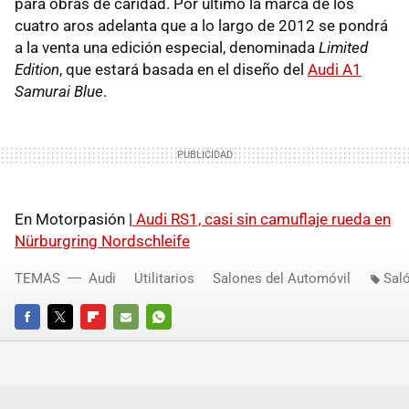
para obras de caridad. Por último la marca de los
cuatro aros adelanta que a lo largo de 2012 se pondrá
a la venta una edición especial, denominada
Limited
Edition
, que estará basada en el diseño del
Audi A1
Samurai Blue
.
En Motorpasión |
Audi RS1, casi sin camuflaje rueda en
Nürburgring Nordschleife
TEMAS
Audi
Utilitarios
Salones del Automóvil
Sal
FACEBOOK
TWITTER
FLIPBOARD
E-
WHATSAPP
MAIL