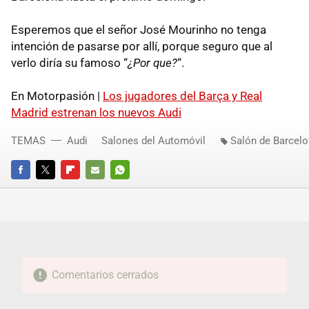
Esperemos que el señor José Mourinho no tenga
intención de pasarse por allí, porque seguro que al
verlo diría su famoso “
¿Por que?
“.
En Motorpasión |
Los jugadores del Barça y Real
Madrid estrenan los nuevos Audi
TEMAS
Audi
Salones del Automóvil
Salón de Barcel
FACEBOOK
TWITTER
FLIPBOARD
E-
WHATSAPP
MAIL
Comentarios cerrados