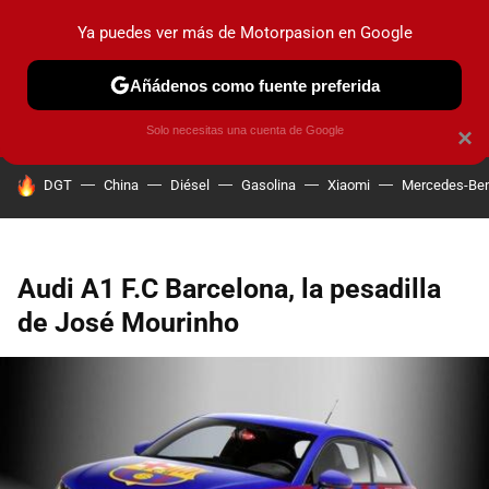
Ya puedes ver más de Motorpasion en Google
PRUEBAS
COCHES ELÉCTRICOS
OBSERVATORIO
F1
Añádenos como fuente preferida
Solo necesitas una cuenta de Google
×
HOY SE HABLA DE
DGT
China
Diésel
Gasolina
Xiaomi
Mercedes-Be
Audi A1 F.C Barcelona, la pesadilla
de José Mourinho