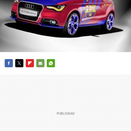
FACEBOOK
TWITTER
FLIPBOARD
E-
WHATSAPP
MAIL