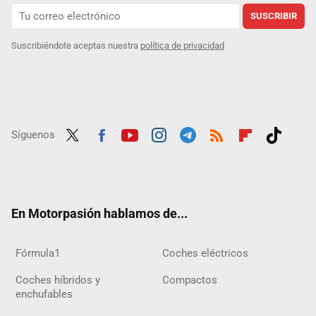
SUSCRIBIR
Suscribiéndote aceptas nuestra
política de privacidad
Síguenos
Twit
Fac
Yout
Inst
Tele
RSS
Flip
Tikt
ter
ebo
ube
agra
gra
boar
ok
ok
m
m
d
En Motorpasión hablamos de...
Fórmula1
Coches eléctricos
Coches híbridos y
Compactos
enchufables