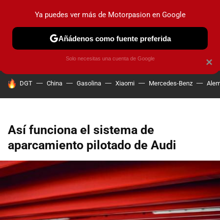
Ya puedes ver más de Motorpasion en Google
PRUEBAS
COCHES ELÉCTRICOS
OBSERVATORIO
F1
Añádenos como fuente preferida
Solo necesitas una cuenta de Google
×
HOY SE HABLA DE
DGT
China
Gasolina
Xiaomi
Mercedes-Benz
Alem
Así funciona el sistema de
aparcamiento pilotado de Audi