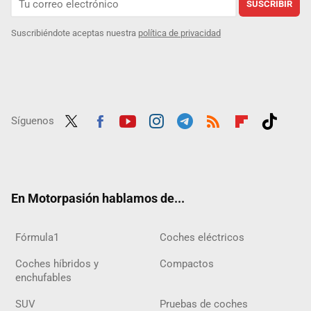
SUSCRIBIR
Suscribiéndote aceptas nuestra
política de privacidad
Síguenos
Twit
Fac
Yout
Inst
Tele
RSS
Flip
Tikt
ter
ebo
ube
agra
gra
boar
ok
ok
m
m
d
En Motorpasión hablamos de...
Fórmula1
Coches eléctricos
Coches híbridos y
Compactos
enchufables
SUV
Pruebas de coches