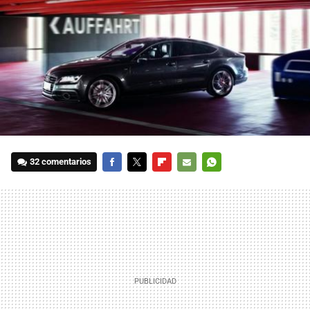
32 comentarios
FACEBOOK
TWITTER
FLIPBOARD
E-
WHATSAPP
MAIL