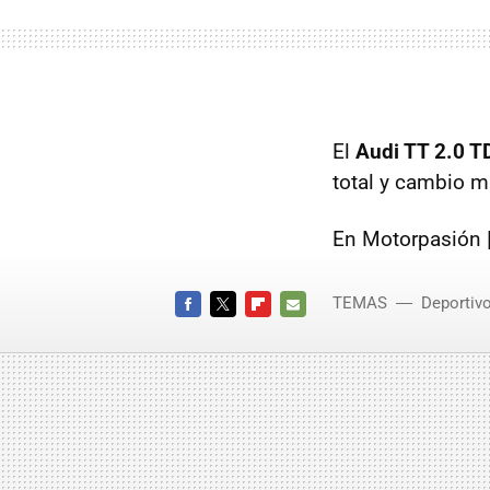
El
Audi TT 2.0 T
total y cambio m
En Motorpasión 
TEMAS
Deportiv
FACEBOOK
TWITTER
FLIPBOARD
E-
MAIL