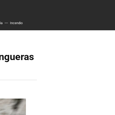
ña
Incendio
angueras