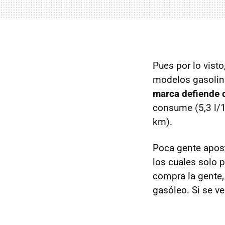
Pues por lo vist
modelos gasolina
marca defiende q
consume (5,3 l/
km).
Poca gente apost
los cuales solo p
compra la gente, 
gasóleo. Si se v