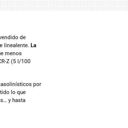
 vendido de
e linealente.
La
que menos
CR-Z
(5 l/100
asolinísticos por
tido lo que
as… y hasta