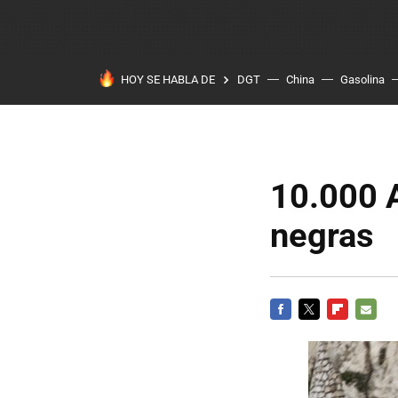
HOY SE HABLA DE
DGT
China
Gasolina
10.000 
negras
FACEBOOK
TWITTER
FLIPBOARD
E-
MAIL