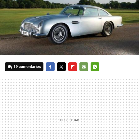
19 comentarios
FACEBOOK
TWITTER
FLIPBOARD
E-
WHATSAPP
MAIL