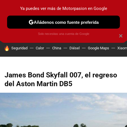
Ya puedes ver más de Motorpasion en Google
PRUEBAS
COCHES ELÉCTRICOS
OBSERVATORIO
F1
Añádenos como fuente preferida
Solo necesitas una cuenta de Google
×
HOY SE HABLA DE
Seguridad
Calor
China
Diésel
Google Maps
Xiaom
James Bond Skyfall 007, el regreso
del Aston Martin DB5