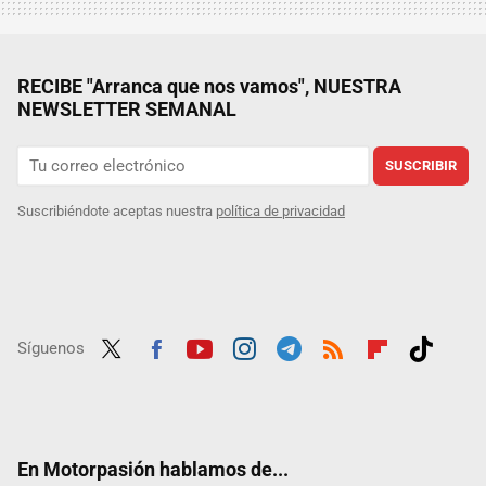
RECIBE "Arranca que nos vamos", NUESTRA
NEWSLETTER SEMANAL
SUSCRIBIR
Suscribiéndote aceptas nuestra
política de privacidad
Síguenos
Twit
Fac
Yout
Inst
Tele
RSS
Flip
Tikt
ter
ebo
ube
agra
gra
boar
ok
ok
m
m
d
En Motorpasión hablamos de...