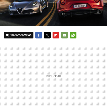
18 comentarios
FACEBOOK
TWITTER
FLIPBOARD
E-
WHATSAPP
MAIL