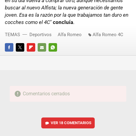
en su día vuelva a comprar otro, aunque necesitamos
buscar al nuevo Alfista; la nueva generación de gente
joven. Esa es la razón por la que trabajamos tan duro en
cocches como el 4C
"
concluía
.
TEMAS
Deportivos
Alfa Romeo
Alfa Romeo 4C
FACEBOOK
TWITTER
FLIPBOARD
E-
WHATSAPP
MAIL
Comentarios cerrados
VER
18 COMENTARIOS