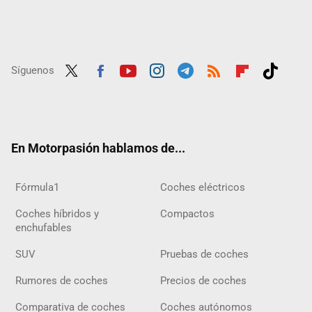
Síguenos
Twit
Fac
Yout
Inst
Tele
RSS
Flip
Tikt
ter
ebo
ube
agra
gra
boar
ok
ok
m
m
d
En Motorpasión hablamos de...
Fórmula1
Coches eléctricos
Coches híbridos y
Compactos
enchufables
SUV
Pruebas de coches
Rumores de coches
Precios de coches
Comparativa de coches
Coches autónomos