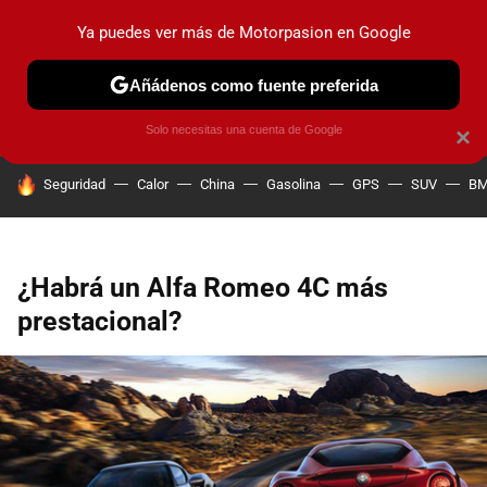
Ya puedes ver más de Motorpasion en Google
PRUEBAS
COCHES ELÉCTRICOS
OBSERVATORIO
F1
Añádenos como fuente preferida
Solo necesitas una cuenta de Google
×
HOY SE HABLA DE
Seguridad
Calor
China
Gasolina
GPS
SUV
B
¿Habrá un Alfa Romeo 4C más
prestacional?