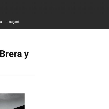
ia
Bugatti
Brera y