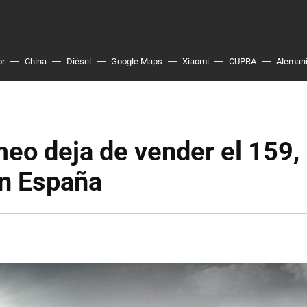
or
China
Diésel
Google Maps
Xiaomi
CUPRA
Aleman
eo deja de vender el 159, 
en España