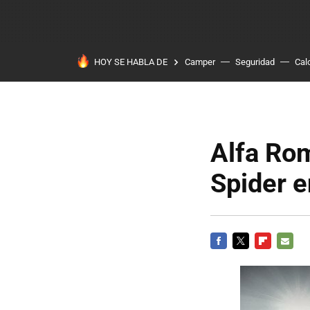
HOY SE HABLA DE
Camper
Seguridad
Cal
Alfa Rom
Spider 
FACEBOOK
TWITTER
FLIPBOARD
E-
MAIL