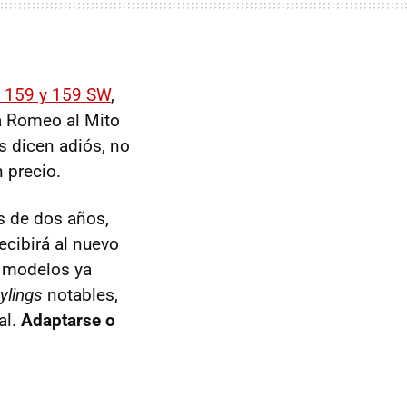
l 159 y 159 SW
,
a Romeo al Mito
s dicen adiós, no
 precio.
s de dos años,
ecibirá al nuevo
s modelos ya
ylings
notables,
al.
Adaptarse o