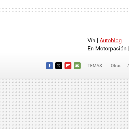
Vía |
Autoblog
En Motorpasión 
TEMAS
Otros
Fabric
FACEBOOK
TWITTER
FLIPBOARD
E-
MAIL