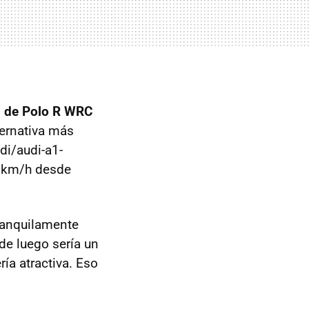
s de Polo R WRC
ternativa más
di/audi-a1-
0 km/h desde
ranquilamente
de luego sería un
ía atractiva. Eso