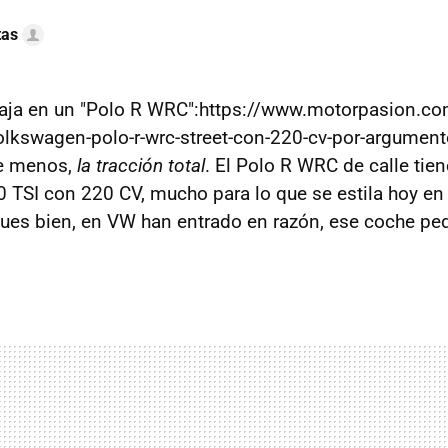
tas
aja en un "Polo R WRC":https://www.motorpasion.co
lkswagen-polo-r-wrc-street-con-220-cv-por-argument
de menos,
la tracción total
. El Polo R WRC de calle tien
.0 TSI con 220 CV, mucho para lo que se estila hoy e
Pues bien, en VW han entrado en razón, ese coche ped