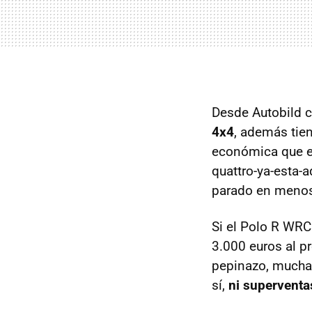
Desde Autobild 
4x4
, además tie
económica que el
quattro-ya-esta-
parado en menos 
Si el Polo R WR
3.000 euros al p
pepinazo, mucha p
sí,
ni superventas