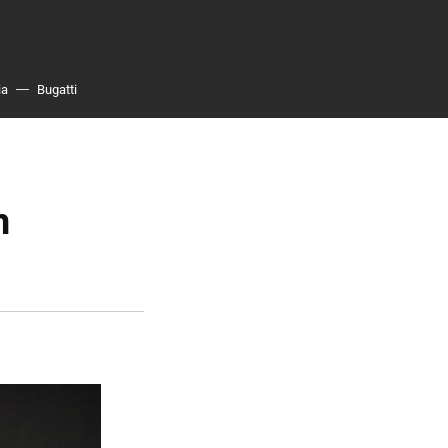
ia
Bugatti
n