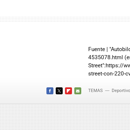
Fuente | "Autobil
4535078.html (e
Street":https://
street-con-220-c
TEMAS
Deportiv
FACEBOOK
TWITTER
FLIPBOARD
E-
MAIL