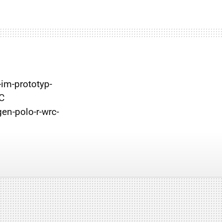
-im-prototyp-
C
en-polo-r-wrc-