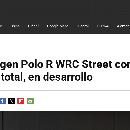
or
China
Diésel
Google Maps
Xiaomi
CUPRA
Aleman
gen Polo R WRC Street co
total, en desarrollo
FACEBOOK
TWITTER
FLIPBOARD
E-
MAIL