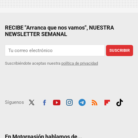
RECIBE "Arranca que nos vamos", NUESTRA
NEWSLETTER SEMANAL
SUSCRIBIR
Suscribiéndote aceptas nuestra
política de privacidad
Síguenos
Twit
Fac
Yout
Inst
Tele
RSS
Flip
Tikt
ter
ebo
ube
agra
gra
boar
ok
ok
m
m
d
En Motorpasión hablamos de...