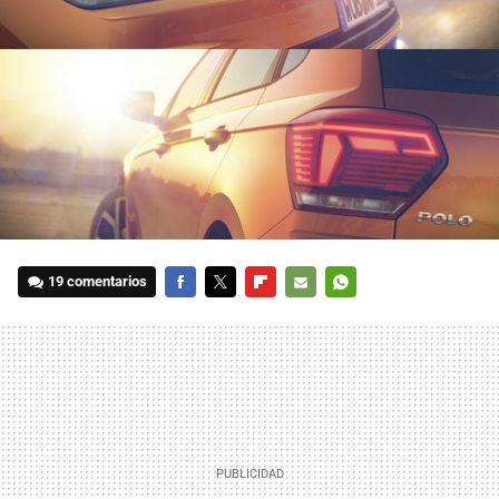
19 comentarios
FACEBOOK
TWITTER
FLIPBOARD
E-
WHATSAPP
MAIL