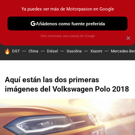
Ya puedes ver más de Motorpasion en Google
PRUEBAS
COCHES ELÉCTRICOS
OBSERVATORIO
F1
Añádenos como fuente preferida
Solo necesitas una cuenta de Google
×
HOY SE HABLA DE
DGT
China
Diésel
Gasolina
Xiaomi
Mercedes-Be
Aquí están las dos primeras
imágenes del Volkswagen Polo 2018