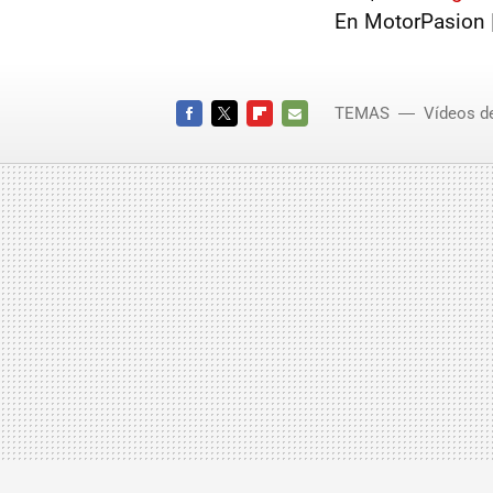
En MotorPasion 
TEMAS
Vídeos d
Aero
FACEBOOK
TWITTER
FLIPBOARD
E-
MAIL