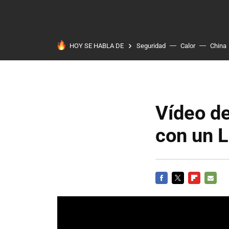
HOY SE HABLA DE
Seguridad
Calor
China
Vídeo d
con un 
FACEBOOK
TWITTER
FLIPBOARD
E-
MAIL