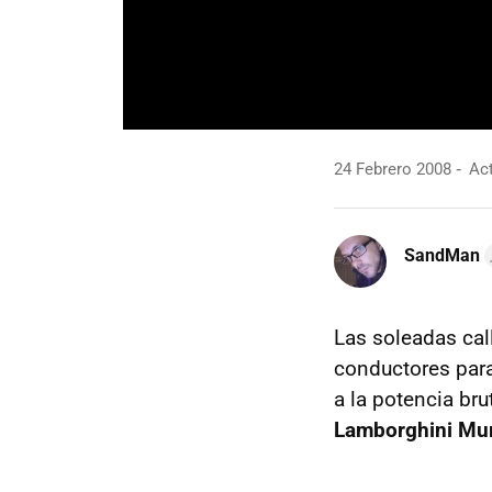
24 Febrero 2008
Act
SandMan
Las soleadas cal
conductores para
a la potencia br
Lamborghini Mu