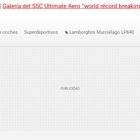
|
Galería del SSC Ultimate Aero “world récord breakin
e coches
Superdeportivos
Lamborghini Murciélago LP640
SSC