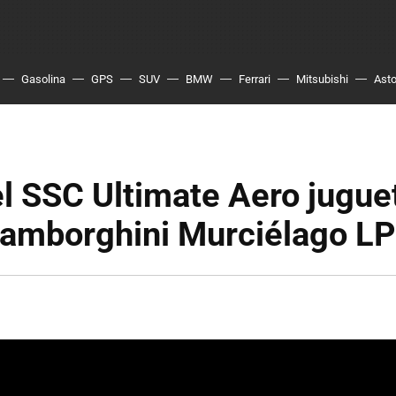
Gasolina
GPS
SUV
BMW
Ferrari
Mitsubishi
Asto
el SSC Ultimate Aero jugu
Lamborghini Murciélago L