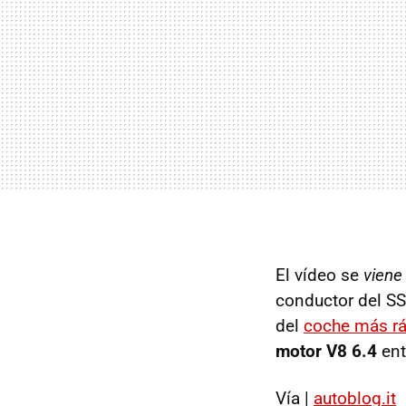
El vídeo se
viene
conductor del SS
del
coche más r
motor V8 6.4
ent
Vía |
autoblog.it