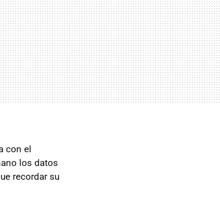
a con el
mano los datos
que recordar su
.