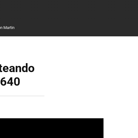
n Martin
eteando
P640