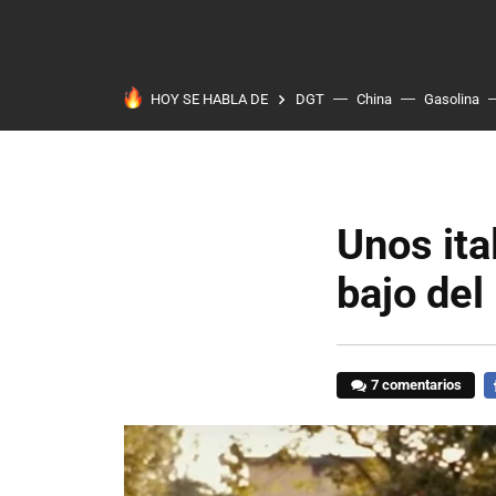
HOY SE HABLA DE
DGT
China
Gasolina
Unos ita
bajo de
7 comentarios
F