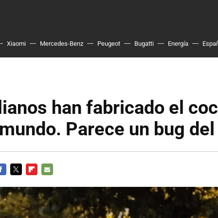
Xiaomi
Mercedes-Benz
Peugeot
Bugatti
Energía
Espa
lianos han fabricado el c
l mundo. Parece un bug de
ACEBOOK
TWITTER
FLIPBOARD
E-
MAIL