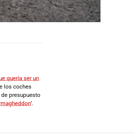
ue quería ser un
de los coches
o de presupuesto
rmagheddon
’.