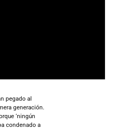
an pegado al
imera generación.
porque ‘ningún
taba condenado a