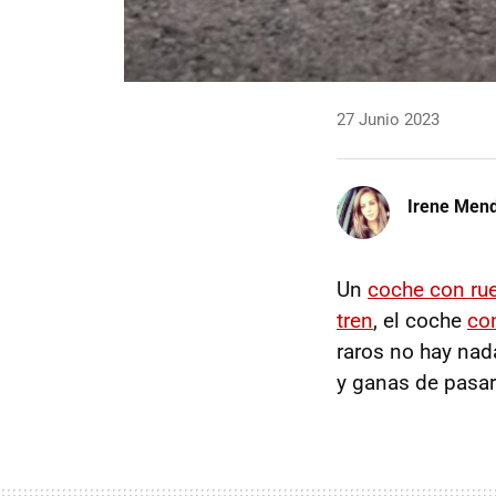
27 Junio 2023
Irene Men
Un
coche con ru
tren
, el coche
co
raros no hay nad
y ganas de pasar