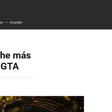
ña
Incendio
oche más
l GTA