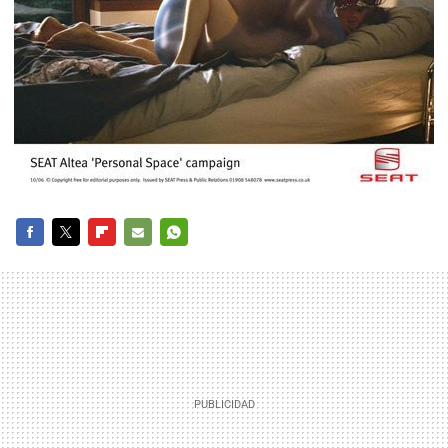
FACEBOOK
TWITTER
FLIPBOARD
E-
WHATSAPP
MAIL