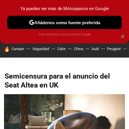
Ya puedes ver más de Motorpasion en Google
MENÚ
NUEVO
Añádenos como fuente preferida
PRUEBAS
COCHES ELÉCTRICOS
OBSERVATORIO
F1
Solo necesitas una cuenta de Google
×
HOY SE HABLA DE
Camper
Seguridad
Calor
China
Audi
Peugeot
Semicensura para el anuncio del
Seat Altea en UK