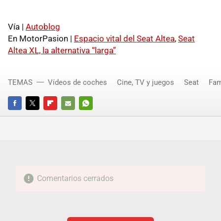
Vía |
Autoblog
En MotorPasion |
Espacio vital del Seat Altea
,
Seat
Altea XL, la alternativa “larga”
TEMAS
Vídeos de coches
Cine, TV y juegos
Seat
Fam
FACEBOOK
TWITTER
FLIPBOARD
E-
WHATSAPP
MAIL
Comentarios cerrados