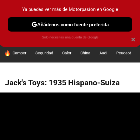
Ya puedes ver más de Motorpasion en Google
PRUEBAS
COCHES ELÉCTRICOS
OBSERVATORIO
F1
Añádenos como fuente preferida
Solo necesitas una cuenta de Google
×
HOY SE HABLA DE
Camper
Seguridad
Calor
China
Audi
Peugeot
Jack's Toys: 1935 Hispano-Suiza