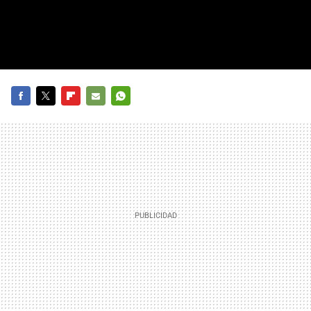
FACEBOOK
TWITTER
FLIPBOARD
E-
WHATSAPP
MAIL