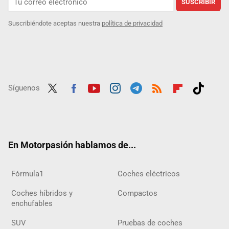
SUSCRIBIR
Suscribiéndote aceptas nuestra
política de privacidad
Síguenos
Twit
Fac
Yout
Inst
Tele
RSS
Flip
Tikt
ter
ebo
ube
agra
gra
boar
ok
ok
m
m
d
En Motorpasión hablamos de...
Fórmula1
Coches eléctricos
Coches híbridos y
Compactos
enchufables
SUV
Pruebas de coches