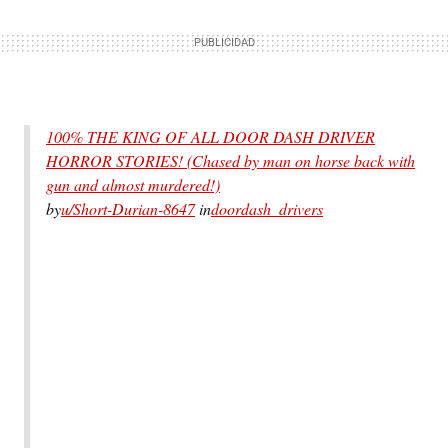
100% THE KING OF ALL DOOR DASH DRIVER
HORROR STORIES! (Chased by man on horse back with
gun and almost murdered!)
by
u/Short-Durian-8647
in
doordash_drivers