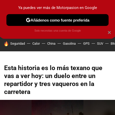
Ya puedes ver más de Motorpasion en Google
PRUEBAS
COCHES ELÉCTRICOS
OBSERVATORIO
F1
Añádenos como fuente preferida
Solo necesitas una cuenta de Google
×
HOY SE HABLA DE
Seguridad
Calor
China
Gasolina
GPS
SUV
B
Esta historia es lo más texano que
vas a ver hoy: un duelo entre un
repartidor y tres vaqueros en la
carretera