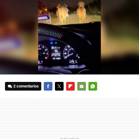
2 comentarios
FACEBOOK
TWITTER
FLIPBOARD
E-
WHATSAPP
MAIL