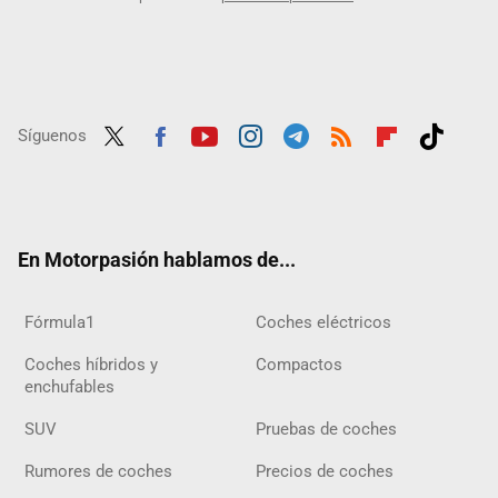
Síguenos
Twit
Fac
Yout
Inst
Tele
RSS
Flip
Tikt
ter
ebo
ube
agra
gra
boar
ok
ok
m
m
d
En Motorpasión hablamos de...
Fórmula1
Coches eléctricos
Coches híbridos y
Compactos
enchufables
SUV
Pruebas de coches
Rumores de coches
Precios de coches