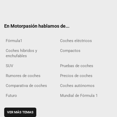
Twit
Fac
Yout
Inst
Tele
RSS
Flip
Tikt
ter
ebo
ube
agra
gra
boar
ok
ok
m
m
d
En Motorpasión hablamos de...
Fórmula1
Coches eléctricos
Coches híbridos y
Compactos
enchufables
SUV
Pruebas de coches
Rumores de coches
Precios de coches
Comparativa de coches
Coches autónomos
Futuro
Mundial de Fórmula 1
VER MÁS TEMAS