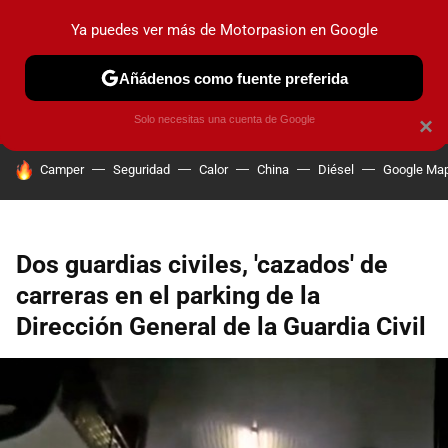
Ya puedes ver más de Motorpasion en Google
PRUEBAS
COCHES ELÉCTRICOS
OBSERVATORIO
F1
Añádenos como fuente preferida
Solo necesitas una cuenta de Google
×
HOY SE HABLA DE
Camper
Seguridad
Calor
China
Diésel
Google Ma
Dos guardias civiles, 'cazados' de
carreras en el parking de la
Dirección General de la Guardia Civil