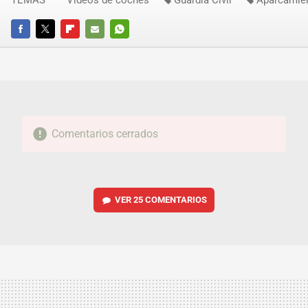
TEMAS
Vídeos de coches
Guardia Civil
Aparcamie
FACEBOOK
TWITTER
FLIPBOARD
E-
WHATSAPP
MAIL
Comentarios cerrados
VER
25 COMENTARIOS