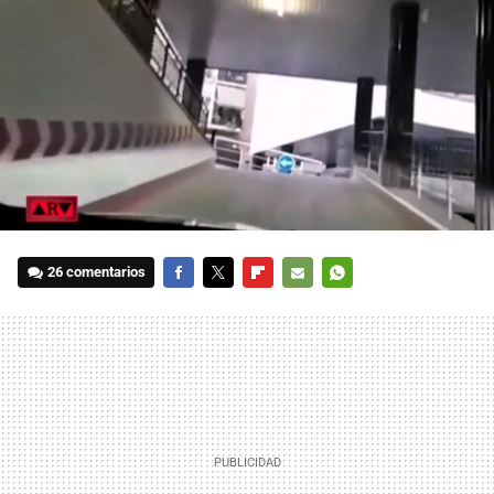
26 comentarios
FACEBOOK
TWITTER
FLIPBOARD
E-
WHATSAPP
MAIL