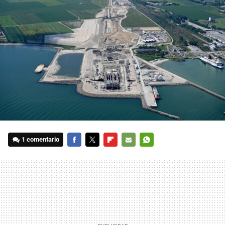
1 comentario
FACEBOOK
TWITTER
FLIPBOARD
E-
WHATSAPP
MAIL