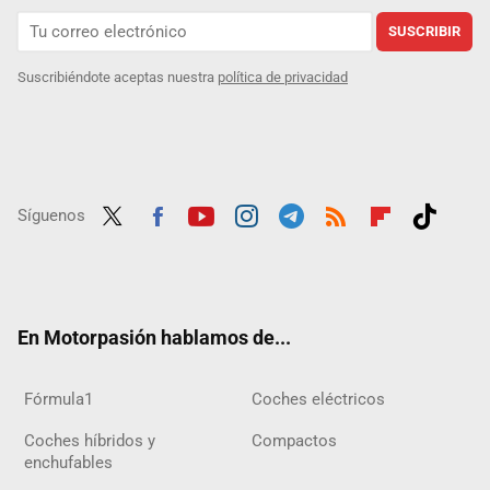
SUSCRIBIR
Suscribiéndote aceptas nuestra
política de privacidad
Síguenos
Twit
Fac
Yout
Inst
Tele
RSS
Flip
Tikt
ter
ebo
ube
agra
gra
boar
ok
ok
m
m
d
En Motorpasión hablamos de...
Fórmula1
Coches eléctricos
Coches híbridos y
Compactos
enchufables