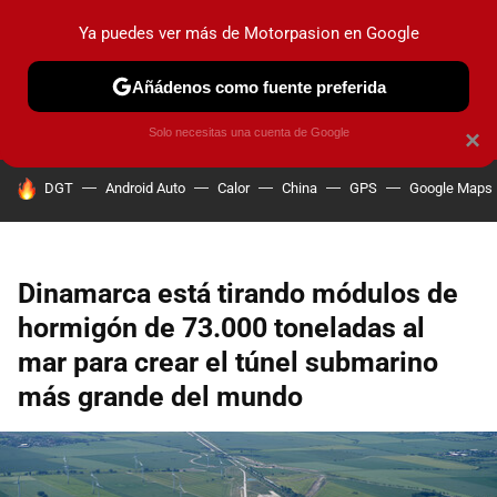
Ya puedes ver más de Motorpasion en Google
PRUEBAS
COCHES ELÉCTRICOS
OBSERVATORIO
F1
Añádenos como fuente preferida
Solo necesitas una cuenta de Google
×
HOY SE HABLA DE
DGT
Android Auto
Calor
China
GPS
Google Maps
Dinamarca está tirando módulos de
hormigón de 73.000 toneladas al
mar para crear el túnel submarino
más grande del mundo