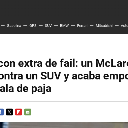
Gasolina
GPS
SUV
BMW
Ferrari
Mitsubishi
Asto
con extra de fail: un McLa
contra un SUV y acaba emp
ala de paja
ACEBOOK
TWITTER
FLIPBOARD
E-
MAIL