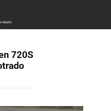
n Martin
ren 720S
otrado