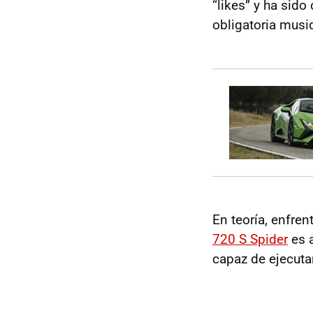
“likes” y ha sid
obligatoria musiq
En teoría, enfren
720 S Spider
es a
capaz de ejecutar