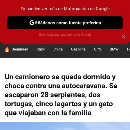
Ya puedes ver más de Motorpasion en Google
PRUEBAS
COCHES ELÉCTRICOS
OBSERVATORIO
F1
Añádenos como fuente preferida
Solo necesitas una cuenta de Google
×
HOY SE HABLA DE
Seguridad
Calor
China
Gasolina
GPS
BMW
F
Un camionero se queda dormido y
choca contra una autocaravana. Se
escaparon 28 serpientes, dos
tortugas, cinco lagartos y un gato
que viajaban con la familia