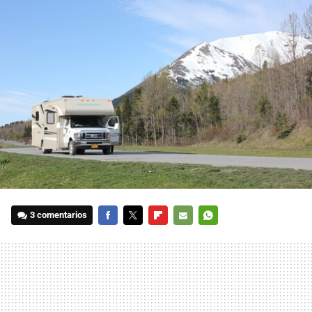
3 comentarios
FACEBOOK
TWITTER
FLIPBOARD
E-
WHATSAPP
MAIL