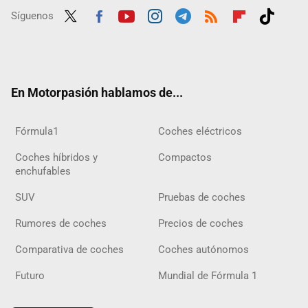
Síguenos
Twit
Fac
Yout
Inst
Tele
RSS
Flip
Tikt
ter
ebo
ube
agra
gra
boar
ok
ok
m
m
d
En Motorpasión hablamos de...
Fórmula1
Coches eléctricos
Coches híbridos y
Compactos
enchufables
SUV
Pruebas de coches
Rumores de coches
Precios de coches
Comparativa de coches
Coches autónomos
Futuro
Mundial de Fórmula 1