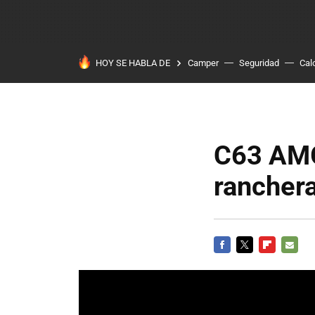
HOY SE HABLA DE
Camper
Seguridad
Cal
C63 AMG 
ranchera
FACEBOOK
TWITTER
FLIPBOARD
E-
MAIL