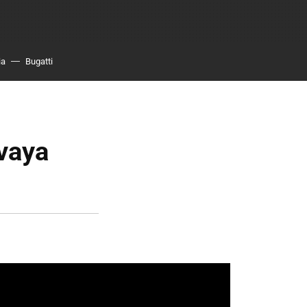
ia
Bugatti
vaya