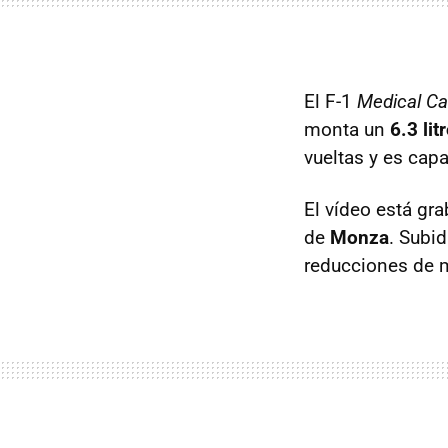
El F-1
Medical Ca
monta un
6.3 lit
vueltas y es cap
El vídeo está gr
de
Monza
. Subi
reducciones de m