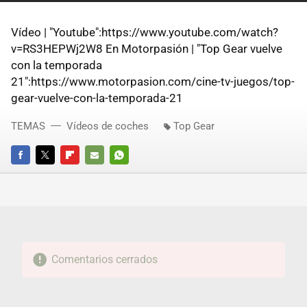
Vídeo | "Youtube":https://www.youtube.com/watch?
v=RS3HEPWj2W8 En Motorpasión | "Top Gear vuelve
con la temporada
21":https://www.motorpasion.com/cine-tv-juegos/top-
gear-vuelve-con-la-temporada-21
TEMAS
Vídeos de coches
Top Gear
FACEBOOK
TWITTER
FLIPBOARD
E-
WHATSAPP
MAIL
Comentarios cerrados