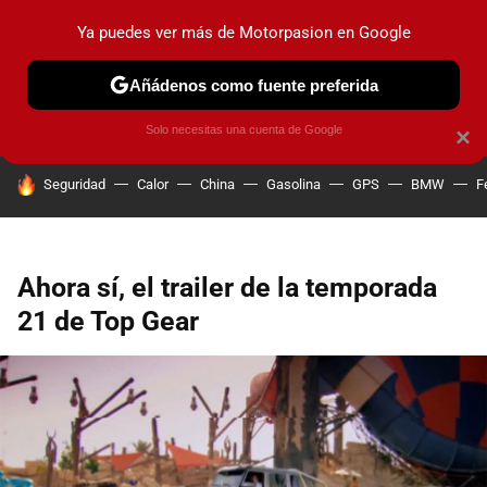
Ya puedes ver más de Motorpasion en Google
PRUEBAS
COCHES ELÉCTRICOS
OBSERVATORIO
F1
Añádenos como fuente preferida
Solo necesitas una cuenta de Google
×
HOY SE HABLA DE
Seguridad
Calor
China
Gasolina
GPS
BMW
F
Ahora sí, el trailer de la temporada
21 de Top Gear