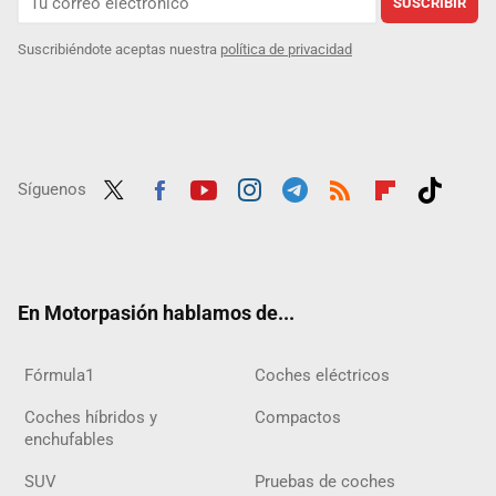
SUSCRIBIR
Suscribiéndote aceptas nuestra
política de privacidad
Síguenos
Twit
Fac
Yout
Inst
Tele
RSS
Flip
Tikt
ter
ebo
ube
agra
gra
boar
ok
ok
m
m
d
En Motorpasión hablamos de...
Fórmula1
Coches eléctricos
Coches híbridos y
Compactos
enchufables
SUV
Pruebas de coches