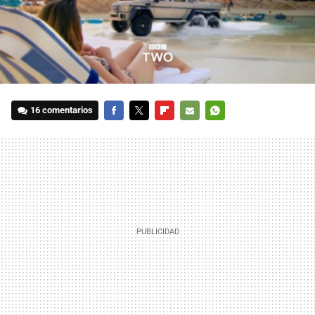
16 comentarios
FACEBOOK
TWITTER
FLIPBOARD
E-
WHATSAPP
MAIL