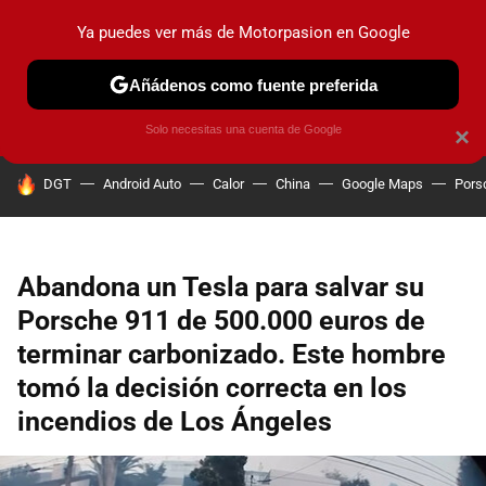
Ya puedes ver más de Motorpasion en Google
PRUEBAS
COCHES ELÉCTRICOS
OBSERVATORIO
F1
Añádenos como fuente preferida
Solo necesitas una cuenta de Google
×
HOY SE HABLA DE
DGT
Android Auto
Calor
China
Google Maps
Pors
Abandona un Tesla para salvar su
Porsche 911 de 500.000 euros de
terminar carbonizado. Este hombre
tomó la decisión correcta en los
incendios de Los Ángeles