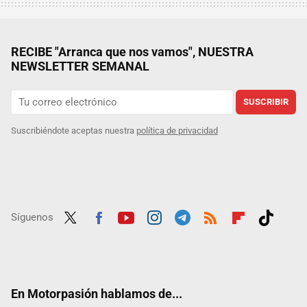
RECIBE "Arranca que nos vamos", NUESTRA
NEWSLETTER SEMANAL
SUSCRIBIR
Suscribiéndote aceptas nuestra
política de privacidad
Síguenos
Twit
Fac
Yout
Inst
Tele
RSS
Flip
Tikt
ter
ebo
ube
agra
gra
boar
ok
ok
m
m
d
En Motorpasión hablamos de...