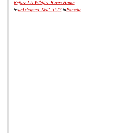
Before LA Wildfire Burns Home
by
u/Ashamed_Skill_3517
in
Porsche