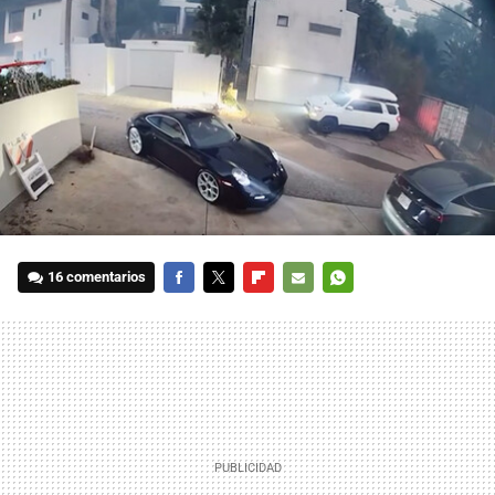
16 comentarios
FACEBOOK
TWITTER
FLIPBOARD
E-
WHATSAPP
MAIL