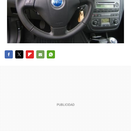
FACEBOOK
TWITTER
FLIPBOARD
E-
WHATSAPP
MAIL