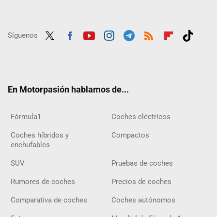
Síguenos
Twit
Fac
Yout
Inst
Tele
RSS
Flip
Tikt
ter
ebo
ube
agra
gra
boar
ok
ok
m
m
d
En Motorpasión hablamos de...
Fórmula1
Coches eléctricos
Coches híbridos y
Compactos
enchufables
SUV
Pruebas de coches
Rumores de coches
Precios de coches
Comparativa de coches
Coches autónomos