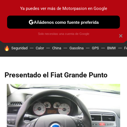
Ya puedes ver más de Motorpasion en Google
PRUEBAS
COCHES ELÉCTRICOS
OBSERVATORIO
F1
Añádenos como fuente preferida
Solo necesitas una cuenta de Google
×
HOY SE HABLA DE
Seguridad
Calor
China
Gasolina
GPS
BMW
F
Presentado el Fiat Grande Punto