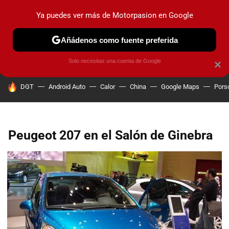
Ya puedes ver más de Motorpasion en Google
PRUEBAS
COCHES ELÉCTRICOS
OBSERVATORIO
F1
Añádenos como fuente preferida
Solo necesitas una cuenta de Google
×
HOY SE HABLA DE
DGT
Android Auto
Calor
China
Google Maps
Pors
Peugeot 207 en el Salón de Ginebra