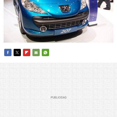
FACEBOOK
TWITTER
FLIPBOARD
E-
WHATSAPP
MAIL