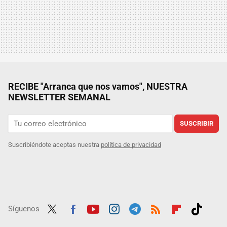
RECIBE "Arranca que nos vamos", NUESTRA
NEWSLETTER SEMANAL
SUSCRIBIR
Suscribiéndote aceptas nuestra
política de privacidad
Síguenos
Twit
Fac
Yout
Inst
Tele
RSS
Flip
Tikt