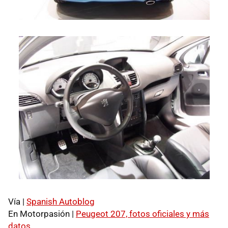
Vía |
Spanish Autoblog
En Motorpasión |
Peugeot 207, fotos oficiales y más
datos