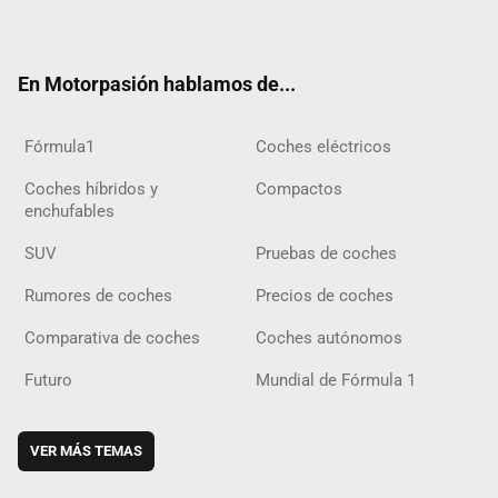
ter
ebo
ube
agra
gra
boar
ok
ok
m
m
d
En Motorpasión hablamos de...
Fórmula1
Coches eléctricos
Coches híbridos y
Compactos
enchufables
SUV
Pruebas de coches
Rumores de coches
Precios de coches
Comparativa de coches
Coches autónomos
Futuro
Mundial de Fórmula 1
VER MÁS TEMAS