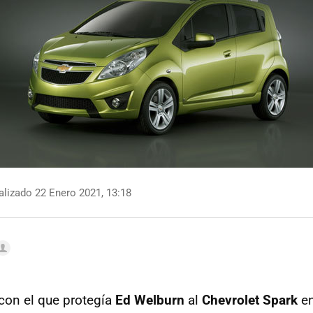
lizado 22 Enero 2021, 13:18
 con el que protegía
Ed Welburn
al
Chevrolet Spark
e