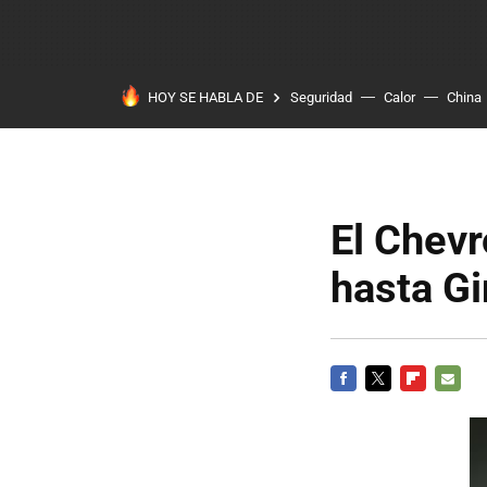
HOY SE HABLA DE
Seguridad
Calor
China
El Chevr
hasta G
FACEBOOK
TWITTER
FLIPBOARD
E-
MAIL