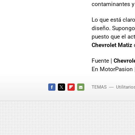
contaminantes y
Lo que está clar
diseño. Supongo 
puesto que el ac
Chevrolet Matiz
Fuente |
Chevrol
En MotorPasion 
TEMAS
Utilitario
Salón 
FACEBOOK
TWITTER
FLIPBOARD
E-
MAIL