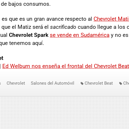
 de bajos consumos.
o es que es un gran avance respecto al
Chevrolet Mati
que el Matiz será el
sacrificado
cuando llegue a los 
tual
Chevrolet Spark
se vende en Sudamérica
y no es
que tenemos aquí.
et
|
Ed Welburn nos enseña el frontal del Chevrolet Bea
s
Chevrolet
Salones del Automóvil
Chevrolet Beat
Ch
de Detroit