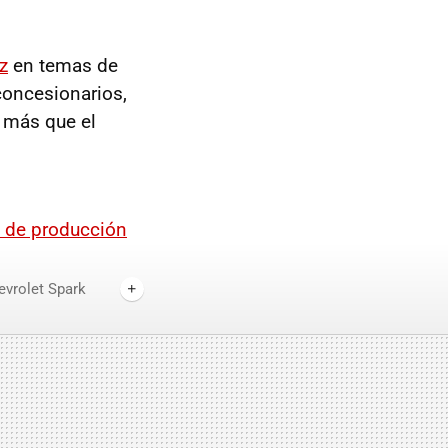
z
en temas de
concesionarios,
 más que el
t de producción
evrolet Spark