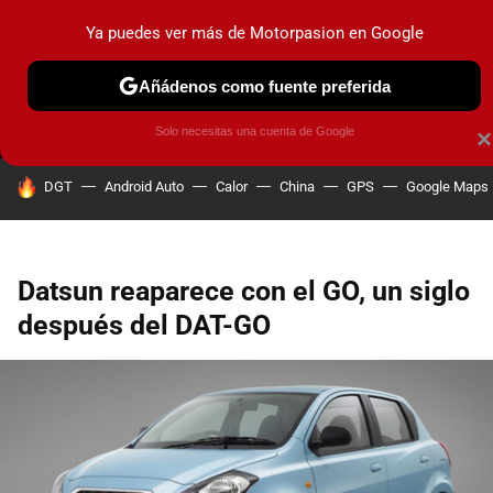
Ya puedes ver más de Motorpasion en Google
MENÚ
NUEVO
Añádenos como fuente preferida
PRUEBAS
COCHES ELÉCTRICOS
OBSERVATORIO
F1
Solo necesitas una cuenta de Google
×
HOY SE HABLA DE
DGT
Android Auto
Calor
China
GPS
Google Maps
Datsun reaparece con el GO, un siglo
después del DAT-GO