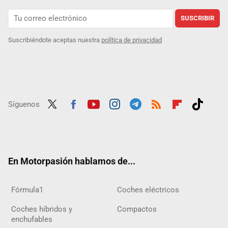
SUSCRIBIR
Suscribiéndote aceptas nuestra
política de privacidad
Síguenos
Twit
Fac
Yout
Inst
Tele
RSS
Flip
Tikt
ter
ebo
ube
agra
gra
boar
ok
ok
m
m
d
En Motorpasión hablamos de...
Fórmula1
Coches eléctricos
Coches híbridos y
Compactos
enchufables