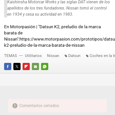
Kaishinsha Motorcar Works y las siglas DAT vienen de los
apellidos de los tres fundadores. Nissan tomó el control
en 1934 y cesa su actividad en 1983.
En Motorpasión | "Datsun K2, preludio de la marca
barata de
Nissan":https://www.motorpasion.com/prototipos/datsu
k2-preludio-de-la-marca-barata-de-nissan
TEMAS
Utilitarios
Nissan
Datsun
Coches en la I
FACEBOOK
TWITTER
FLIPBOARD
E-
WHATSAPP
MAIL
Comentarios cerrados