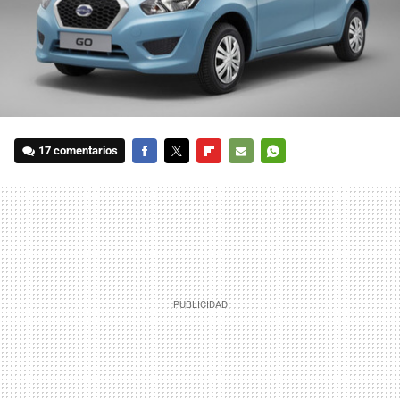
17 comentarios
FACEBOOK
TWITTER
FLIPBOARD
E-
WHATSAPP
MAIL