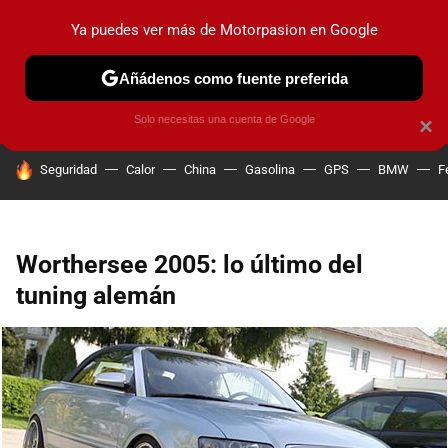
Ya puedes ver más de Motorpasion en Google
PRUEBAS
COCHES ELÉCTRICOS
OBSERVATORIO
F1
Añádenos como fuente preferida
Solo necesitas una cuenta de Google
×
HOY SE HABLA DE
Seguridad
Calor
China
Gasolina
GPS
BMW
F
Worthersee 2005: lo último del
tuning alemán