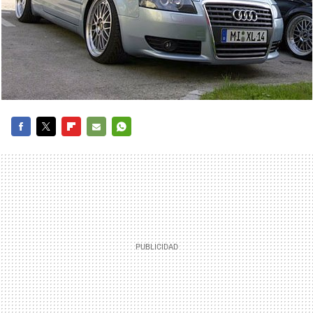
FACEBOOK
TWITTER
FLIPBOARD
E-
WHATSAPP
MAIL