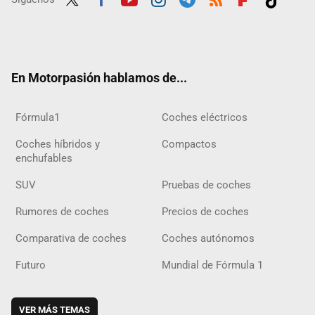
Twit
Fac
Yout
Inst
Tele
RSS
Flip
Tikt
ter
ebo
ube
agra
gra
boar
ok
ok
m
m
d
En Motorpasión hablamos de...
Fórmula1
Coches eléctricos
Coches híbridos y
Compactos
enchufables
SUV
Pruebas de coches
Rumores de coches
Precios de coches
Comparativa de coches
Coches autónomos
Futuro
Mundial de Fórmula 1
VER MÁS TEMAS