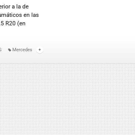
rior a la de
máticos en las
25 R20 (en
G
Mercedes