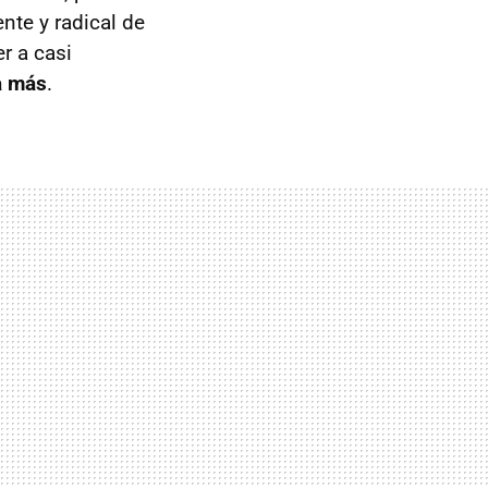
ente y radical de
r a casi
a más
.