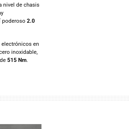
a nivel de chasis
ay
sí poderoso
2.0
 electrónicos en
ero inoxidable,
 de
515 Nm
.