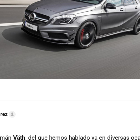
arez
lemán
Väth
, del que hemos hablado ya en diversas oc