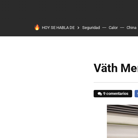
HOY SE HABLA DE
Seguridad
Calor
China
Väth Me
9 comentarios
F