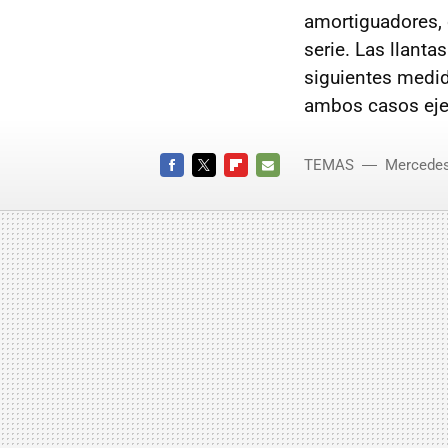
amortiguadores, 
serie. Las llanta
siguientes medi
ambos casos eje 
TEMAS
Mercede
Clase A
FACEBOOK
TWITTER
FLIPBOARD
E-
MAIL