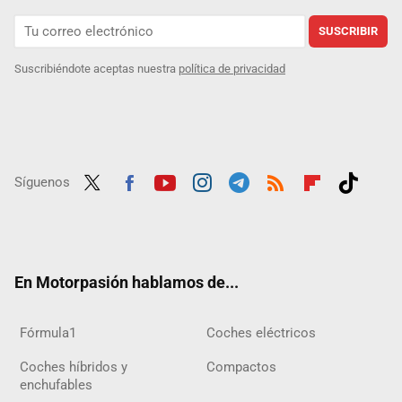
SUSCRIBIR
Suscribiéndote aceptas nuestra
política de privacidad
Síguenos
Twit
Fac
Yout
Inst
Tele
RSS
Flip
Tikt
ter
ebo
ube
agra
gra
boar
ok
ok
m
m
d
En Motorpasión hablamos de...
Fórmula1
Coches eléctricos
Coches híbridos y
Compactos
enchufables