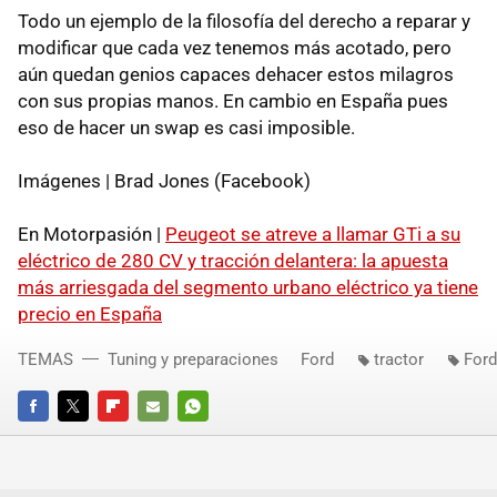
Todo un ejemplo de la filosofía del derecho a reparar y
modificar que cada vez tenemos más acotado, pero
aún quedan genios capaces dehacer estos milagros
con sus propias manos. En cambio en España pues
eso de hacer un swap es casi imposible.
Imágenes | Brad Jones (Facebook)
En Motorpasión |
Peugeot se atreve a llamar GTi a su
eléctrico de 280 CV y tracción delantera: la apuesta
más arriesgada del segmento urbano eléctrico ya tiene
precio en España
TEMAS
Tuning y preparaciones
Ford
tractor
Ford
FACEBOOK
TWITTER
FLIPBOARD
E-
WHATSAPP
MAIL