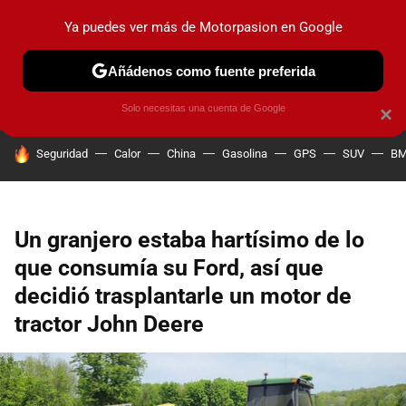
Ya puedes ver más de Motorpasion en Google
PRUEBAS
COCHES ELÉCTRICOS
OBSERVATORIO
F1
Añádenos como fuente preferida
Solo necesitas una cuenta de Google
×
HOY SE HABLA DE
Seguridad
Calor
China
Gasolina
GPS
SUV
B
Un granjero estaba hartísimo de lo
que consumía su Ford, así que
decidió trasplantarle un motor de
tractor John Deere