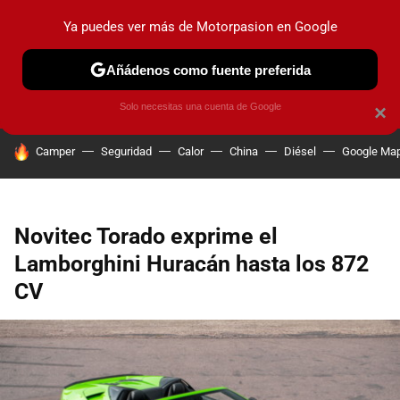
Ya puedes ver más de Motorpasion en Google
PRUEBAS
COCHES ELÉCTRICOS
OBSERVATORIO
F1
Añádenos como fuente preferida
Solo necesitas una cuenta de Google
×
HOY SE HABLA DE
Camper
Seguridad
Calor
China
Diésel
Google Ma
Novitec Torado exprime el
Lamborghini Huracán hasta los 872
CV