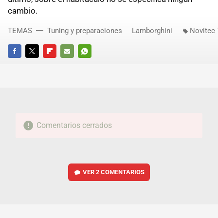
cambio.
TEMAS
Tuning y preparaciones
Lamborghini
Novitec
FACEBOOK
TWITTER
FLIPBOARD
E-
WHATSAPP
MAIL
Comentarios cerrados
VER
2 COMENTARIOS