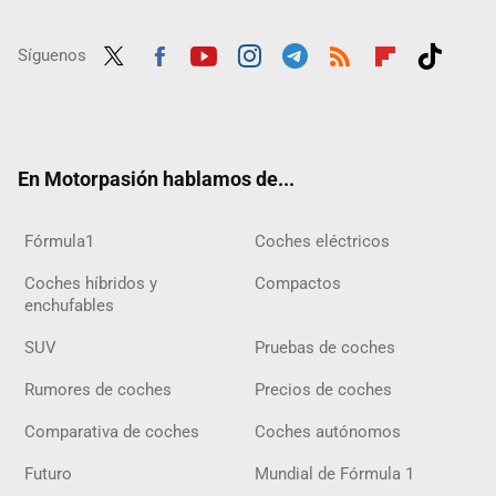
Síguenos
Twit
Fac
Yout
Inst
Tele
RSS
Flip
Tikt
ter
ebo
ube
agra
gra
boar
ok
ok
m
m
d
En Motorpasión hablamos de...
Fórmula1
Coches eléctricos
Coches híbridos y
Compactos
enchufables
SUV
Pruebas de coches
Rumores de coches
Precios de coches
Comparativa de coches
Coches autónomos
Futuro
Mundial de Fórmula 1