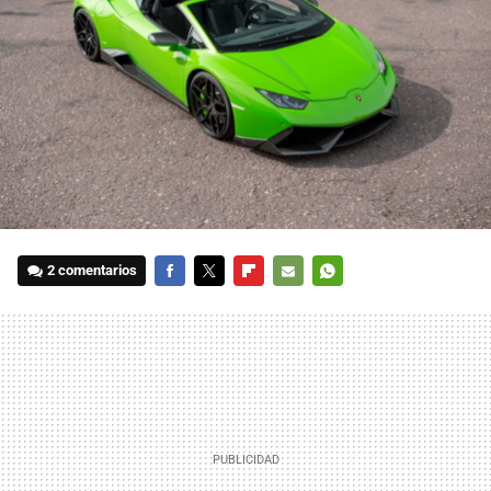
2 comentarios
FACEBOOK
TWITTER
FLIPBOARD
E-
WHATSAPP
MAIL