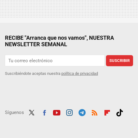
RECIBE "Arranca que nos vamos", NUESTRA
NEWSLETTER SEMANAL
SUSCRIBIR
Suscribiéndote aceptas nuestra
política de privacidad
Síguenos
Twit
Fac
Yout
Inst
Tele
RSS
Flip
Tikt
ter
ebo
ube
agra
gra
boar
ok