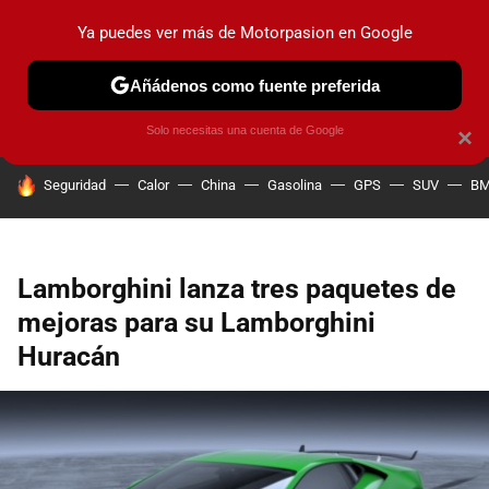
Ya puedes ver más de Motorpasion en Google
PRUEBAS
COCHES ELÉCTRICOS
OBSERVATORIO
F1
Añádenos como fuente preferida
Solo necesitas una cuenta de Google
×
HOY SE HABLA DE
Seguridad
Calor
China
Gasolina
GPS
SUV
B
Lamborghini lanza tres paquetes de
mejoras para su Lamborghini
Huracán