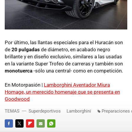
Por último, las llantas especiales para el Huracán son
de
20 pulgadas
de diámetro, en acabado negro
brillante y en diseño exclusivo, similares a las usadas
en la variante Super Trofeo de carreras y también son
monotuerca
-sólo una central- como en competición.
En Motorpasión |
Lamborghini Aventador Miura
Homage, un merecido homenaje que se presenta en
Goodwood
TEMAS
Superdeportivos
Lamborghini
Preparaciones 
FACEBOOK
TWITTER
FLIPBOARD
E-
WHATSAPP