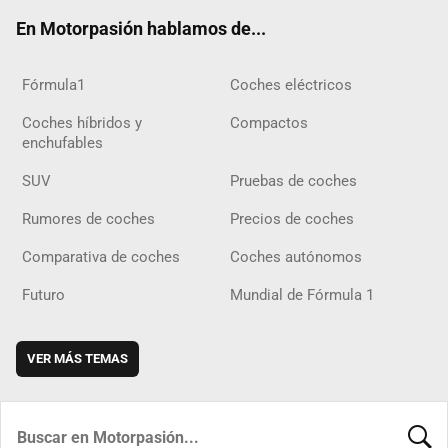
ok
m
m
d
En Motorpasión hablamos de...
Fórmula1
Coches eléctricos
Coches híbridos y
Compactos
enchufables
SUV
Pruebas de coches
Rumores de coches
Precios de coches
Comparativa de coches
Coches autónomos
Futuro
Mundial de Fórmula 1
VER MÁS TEMAS