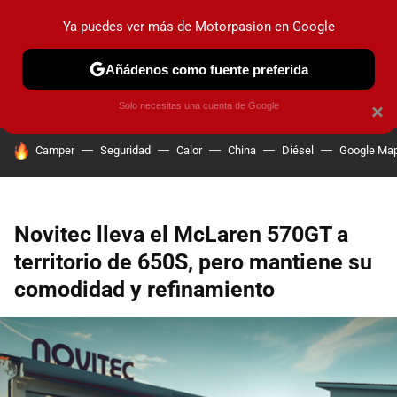
Ya puedes ver más de Motorpasion en Google
PRUEBAS
COCHES ELÉCTRICOS
OBSERVATORIO
F1
Añádenos como fuente preferida
Solo necesitas una cuenta de Google
×
HOY SE HABLA DE
Camper
Seguridad
Calor
China
Diésel
Google Ma
Novitec lleva el McLaren 570GT a
territorio de 650S, pero mantiene su
comodidad y refinamiento