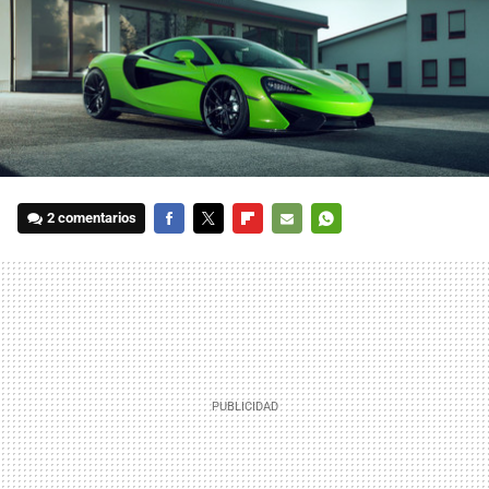
2 comentarios
FACEBOOK
TWITTER
FLIPBOARD
E-
WHATSAPP
MAIL