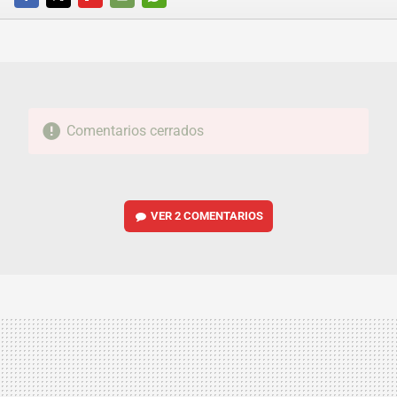
FACEBOOK
TWITTER
FLIPBOARD
E-
WHATSAPP
MAIL
Comentarios cerrados
VER
2 COMENTARIOS