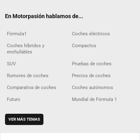
ter
ebo
ube
agra
gra
boar
ok
ok
m
m
d
En Motorpasión hablamos de...
Fórmula1
Coches eléctricos
Coches híbridos y
Compactos
enchufables
SUV
Pruebas de coches
Rumores de coches
Precios de coches
Comparativa de coches
Coches autónomos
Futuro
Mundial de Fórmula 1
VER MÁS TEMAS