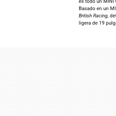
es todo un MINI C
Basado en un MIN
British Racing
, de
ligera de 19 pul