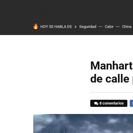
HOY SE HABLA DE
Seguridad
Calor
China
Manhart
de calle
8 comentarios
F