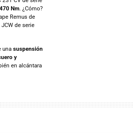
 231 CV de serie
470 Nm
. ¿Cómo?
scape Remus de
l JCW de serie
e una
suspensión
cuero y
bién en alcántara