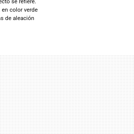
cto se refiere.
 en color verde
tas de aleación