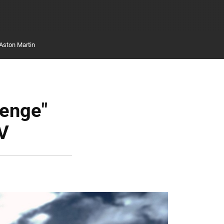
Aston Martin
lenge"
CV