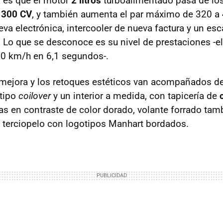
 es que el motor
2 litros
turboalimentado pasa de los
e
300 CV
, y también aumenta el par máximo de 320 a
eva electrónica, intercooler de nueva factura y un e
. Lo que se desconoce es su nivel de prestaciones -e
00 km/h en 6,1 segundos-.
 mejora y los retoques estéticos van acompañados d
tipo
coilover
y un interior a medida, con tapicería de
ras en contraste de color dorado, volante forrado tam
e terciopelo con logotipos Manhart bordados.