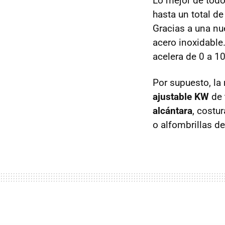
Lo mejor de todo
hasta un total d
Gracias a una nu
acero inoxidable
acelera de 0 a 1
Por supuesto, la
ajustable KW
de 
alcántara
, costu
o alfombrillas d