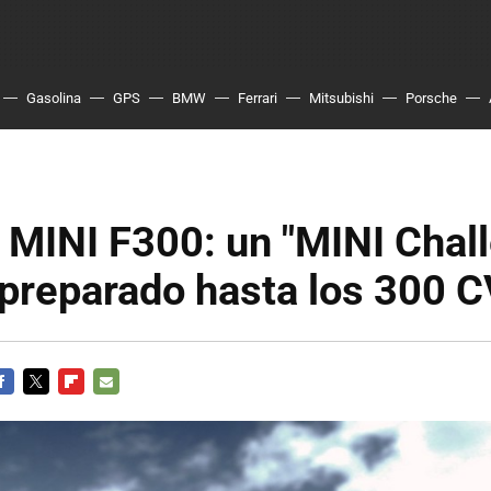
Gasolina
GPS
BMW
Ferrari
Mitsubishi
Porsche
 MINI F300: un "MINI Chal
 preparado hasta los 300 
ACEBOOK
TWITTER
FLIPBOARD
E-
MAIL