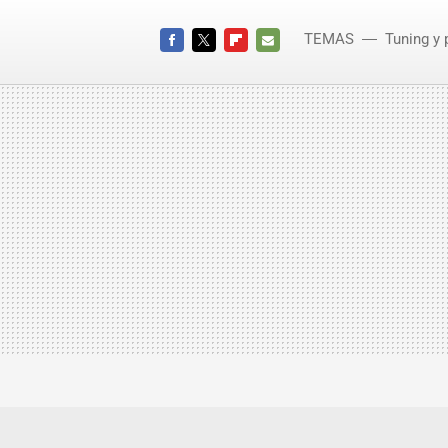
TEMAS
Tuning y 
FACEBOOK
TWITTER
FLIPBOARD
E-
MAIL