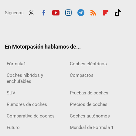
Síguenos
Twit
Fac
Yout
Inst
Tele
RSS
Flip
Tikt
ter
ebo
ube
agra
gra
boar
ok
ok
m
m
d
En Motorpasión hablamos de...
Fórmula1
Coches eléctricos
Coches híbridos y
Compactos
enchufables
SUV
Pruebas de coches
Rumores de coches
Precios de coches
Comparativa de coches
Coches autónomos
Futuro
Mundial de Fórmula 1