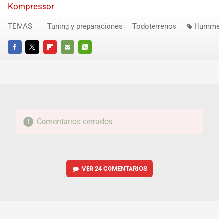
Kompressor
TEMAS
Tuning y preparaciones
Todoterrenos
Humme
FACEBOOK
TWITTER
FLIPBOARD
E-
WHATSAPP
MAIL
Comentarios cerrados
VER
24 COMENTARIOS