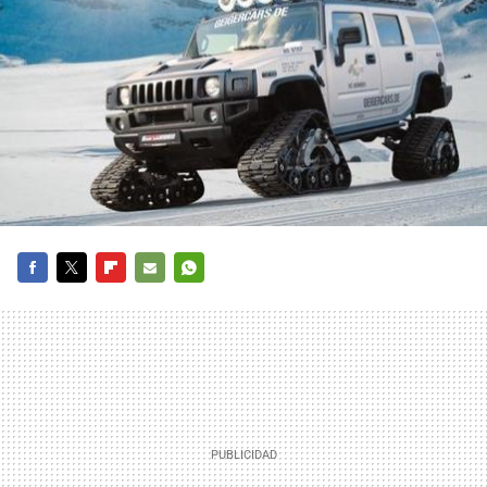
FACEBOOK
TWITTER
FLIPBOARD
E-
WHATSAPP
MAIL