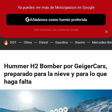
Ya puedes ver más de Motorpasion en Google
PRUEBAS
COCHES ELÉCTRICOS
OBSERVATORIO
F1
Añádenos como fuente preferida
Solo necesitas una cuenta de Google
×
HOY SE HABLA DE
DGT
China
Diésel
Gasolina
Xiaomi
Mercedes-Be
Hummer H2 Bomber por GeigerCars,
preparado para la nieve y para lo que
haga falta