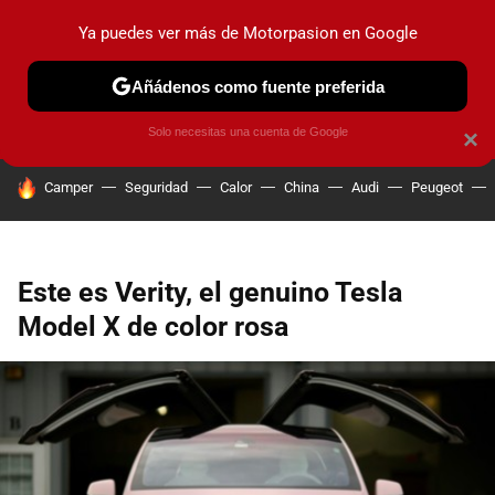
Ya puedes ver más de Motorpasion en Google
PRUEBAS
COCHES ELÉCTRICOS
OBSERVATORIO
F1
Añádenos como fuente preferida
Solo necesitas una cuenta de Google
×
HOY SE HABLA DE
Camper
Seguridad
Calor
China
Audi
Peugeot
Este es Verity, el genuino Tesla
Model X de color rosa