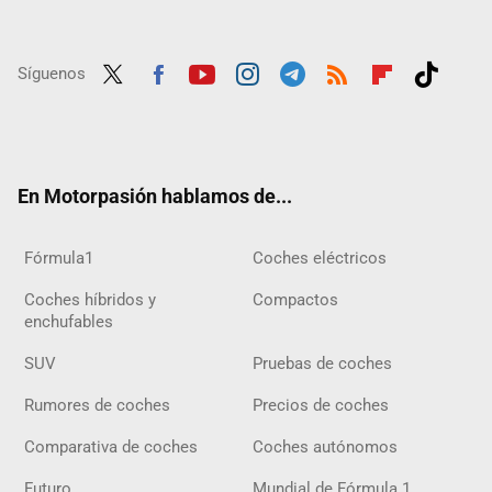
Síguenos
Twit
Fac
Yout
Inst
Tele
RSS
Flip
Tikt
ter
ebo
ube
agra
gra
boar
ok
ok
m
m
d
En Motorpasión hablamos de...
Fórmula1
Coches eléctricos
Coches híbridos y
Compactos
enchufables
SUV
Pruebas de coches
Rumores de coches
Precios de coches
Comparativa de coches
Coches autónomos
Futuro
Mundial de Fórmula 1