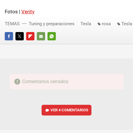
Fotos |
Verity
TEMAS
Tuning y preparaciones
Tesla
rosa
Tesla
FACEBOOK
TWITTER
FLIPBOARD
E-
WHATSAPP
MAIL
Comentarios cerrados
VER
4 COMENTARIOS