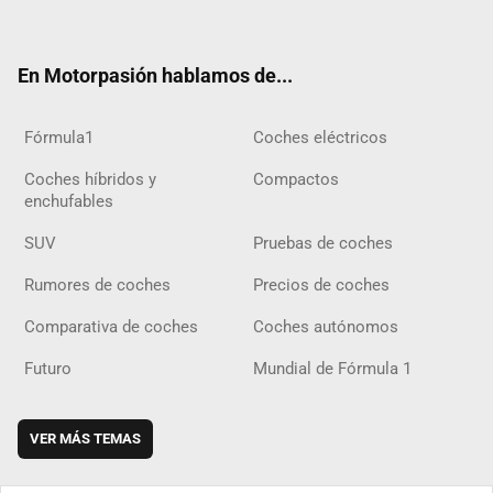
ter
ebo
ube
agra
gra
boar
ok
ok
m
m
d
En Motorpasión hablamos de...
Fórmula1
Coches eléctricos
Coches híbridos y
Compactos
enchufables
SUV
Pruebas de coches
Rumores de coches
Precios de coches
Comparativa de coches
Coches autónomos
Futuro
Mundial de Fórmula 1
VER MÁS TEMAS