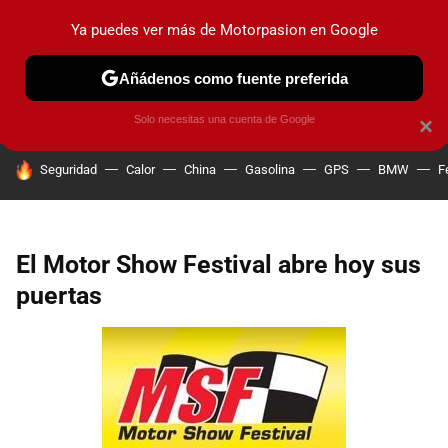
Ya puedes ver más de Motorpasion en Google
PRUEBAS
COCHES ELÉCTRICOS
OBSERVATORIO
F1
Añádenos como fuente preferida
Solo necesitas una cuenta de Google
×
HOY SE HABLA DE
Seguridad
Calor
China
Gasolina
GPS
BMW
F
El Motor Show Festival abre hoy sus
puertas