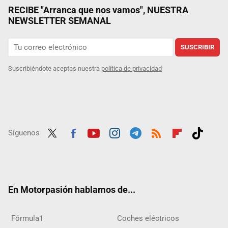
RECIBE "Arranca que nos vamos", NUESTRA
NEWSLETTER SEMANAL
SUSCRIBIR
Suscribiéndote aceptas nuestra
política de privacidad
Síguenos
Twit
Fac
Yout
Inst
Tele
RSS
Flip
Tikt
ter
ebo
ube
agra
gra
boar
ok
ok
m
m
d
En Motorpasión hablamos de...
Fórmula1
Coches eléctricos