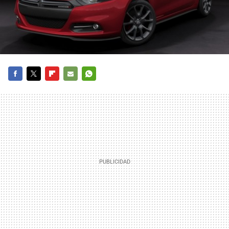
FACEBOOK
TWITTER
FLIPBOARD
E-
WHATSAPP
MAIL