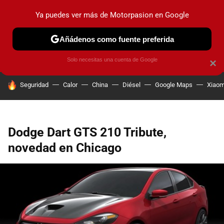
Ya puedes ver más de Motorpasion en Google
PRUEBAS
COCHES ELÉCTRICOS
OBSERVATORIO
F1
Añádenos como fuente preferida
Solo necesitas una cuenta de Google
×
HOY SE HABLA DE
Seguridad
Calor
China
Diésel
Google Maps
Xiaom
Dodge Dart GTS 210 Tribute,
novedad en Chicago