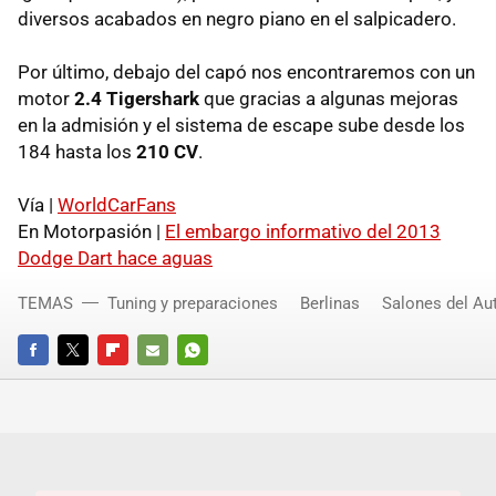
diversos acabados en negro piano en el salpicadero.
Por último, debajo del capó nos encontraremos con un
motor
2.4 Tigershark
que gracias a algunas mejoras
en la admisión y el sistema de escape sube desde los
184 hasta los
210 CV
.
Vía |
WorldCarFans
En Motorpasión |
El embargo informativo del 2013
Dodge Dart hace aguas
TEMAS
Tuning y preparaciones
Berlinas
Salones del Au
FACEBOOK
TWITTER
FLIPBOARD
E-
WHATSAPP
MAIL