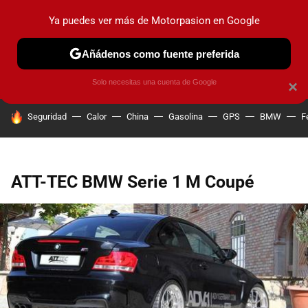
Ya puedes ver más de Motorpasion en Google
PRUEBAS
COCHES ELÉCTRICOS
OBSERVATORIO
F1
Añádenos como fuente preferida
Solo necesitas una cuenta de Google
×
HOY SE HABLA DE
Seguridad
Calor
China
Gasolina
GPS
BMW
F
ATT-TEC BMW Serie 1 M Coupé