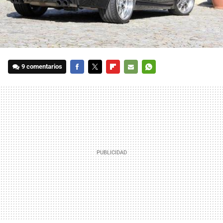
9 comentarios
FACEBOOK
TWITTER
FLIPBOARD
E-
WHATSAPP
MAIL