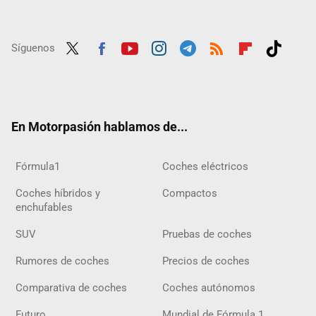
Síguenos
Twit
Fac
Yout
Inst
Tele
RSS
Flip
Tikt
ter
ebo
ube
agra
gra
boar
ok
ok
m
m
d
En Motorpasión hablamos de...
Fórmula1
Coches eléctricos
Coches híbridos y
Compactos
enchufables
SUV
Pruebas de coches
Rumores de coches
Precios de coches
Comparativa de coches
Coches autónomos
Futuro
Mundial de Fórmula 1