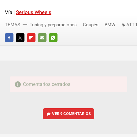
Vía |
Serious Wheels
TEMAS
Tuning y preparaciones
Coupés
BMW
ATT-
FACEBOOK
TWITTER
FLIPBOARD
E-
WHATSAPP
MAIL
Comentarios cerrados
VER
9 COMENTARIOS