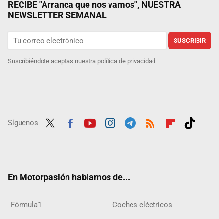
RECIBE "Arranca que nos vamos", NUESTRA
NEWSLETTER SEMANAL
SUSCRIBIR
Suscribiéndote aceptas nuestra
política de privacidad
Síguenos
Twit
Fac
Yout
Inst
Tele
RSS
Flip
Tikt
ter
ebo
ube
agra
gra
boar
ok
ok
m
m
d
En Motorpasión hablamos de...
Fórmula1
Coches eléctricos