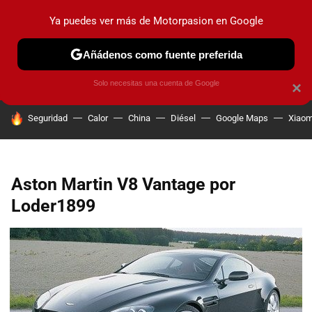
Ya puedes ver más de Motorpasion en Google
PRUEBAS
COCHES ELÉCTRICOS
OBSERVATORIO
F1
Añádenos como fuente preferida
Solo necesitas una cuenta de Google
×
HOY SE HABLA DE
Seguridad
Calor
China
Diésel
Google Maps
Xiaom
Aston Martin V8 Vantage por
Loder1899