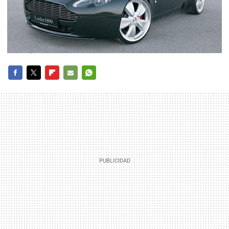
FACEBOOK
TWITTER
FLIPBOARD
E-
WHATSAPP
MAIL