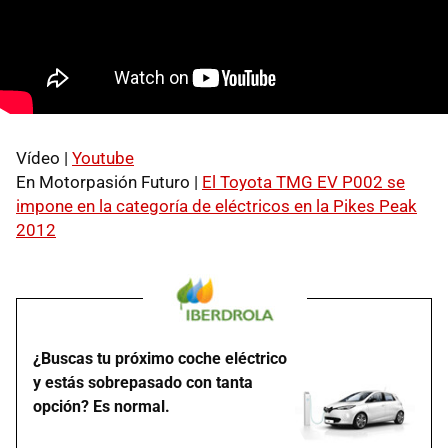
Vídeo |
Youtube
En Motorpasión Futuro |
El Toyota
TMG
EV P002 se
impone en la categoría de eléctricos en la Pikes Peak
2012
¿Buscas tu próximo coche eléctrico
y estás sobrepasado con tanta
opción? Es normal.