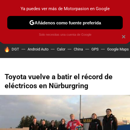
Ya puedes ver más de Motorpasion en Google
PRUEBAS
COCHES ELÉCTRICOS
OBSERVATORIO
F1
Añádenos como fuente preferida
Solo necesitas una cuenta de Google
×
HOY SE HABLA DE
DGT
Android Auto
Calor
China
GPS
Google Maps
Toyota vuelve a batir el récord de
eléctricos en Nürburgring