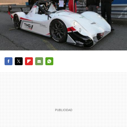
FACEBOOK
TWITTER
FLIPBOARD
E-
WHATSAPP
MAIL