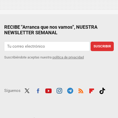
RECIBE "Arranca que nos vamos", NUESTRA
NEWSLETTER SEMANAL
SUSCRIBIR
Suscribiéndote aceptas nuestra
política de privacidad
Síguenos
Twit
Fac
Yout
Inst
Tele
RSS
Flip
Tikt
ter
ebo
ube
agra
gra
boar
ok
ok
m
m
d