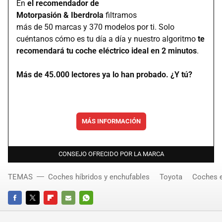
En
el recomendador de
Motorpasión & Iberdrola
filtramos
más de 50 marcas y 370 modelos por ti. Solo
cuéntanos cómo es tu día a día y nuestro algoritmo
te
recomendará tu coche eléctrico ideal en 2 minutos
.
Más de 45.000 lectores ya lo han probado. ¿Y tú?
MÁS INFORMACIÓN
CONSEJO OFRECIDO POR LA MARCA
TEMAS
Coches híbridos y enchufables
Toyota
Coches e
FACEBOOK
TWITTER
FLIPBOARD
E-
WHATSAPP