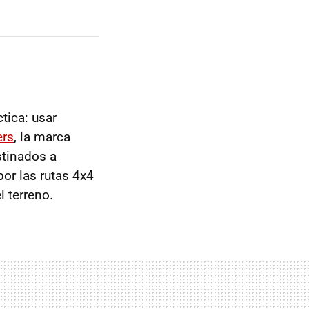
tica: usar
ers
, la marca
stinados a
por las rutas 4x4
 terreno.