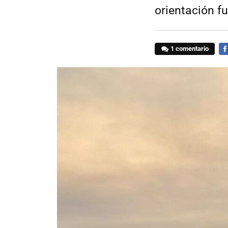
orientación fu
1 comentario
FA