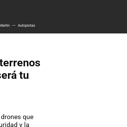
Martin
Autopistas
oterrenos
será tu
 drones que
uridad y la