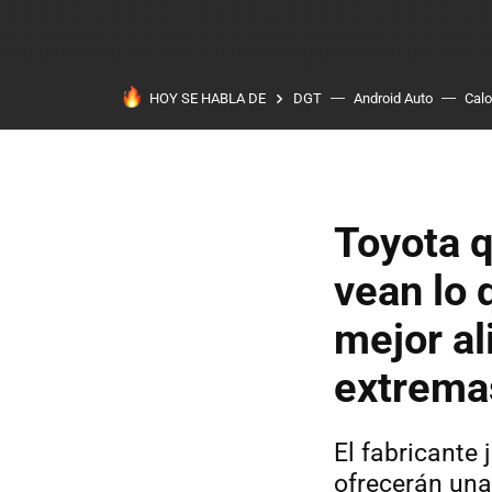
HOY SE HABLA DE
DGT
Android Auto
Calo
Toyota q
vean lo 
mejor al
extrema
El fabricante
ofrecerán una 