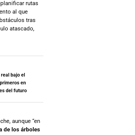
lanificar rutas
ento al que
obstáculos tras
culo atascado,
real bajo el
 primeros en
es del futuro
oche, aunque “en
a de los árboles