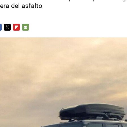
era del asfalto
CEBOOK
TWITTER
FLIPBOARD
E-
MAIL